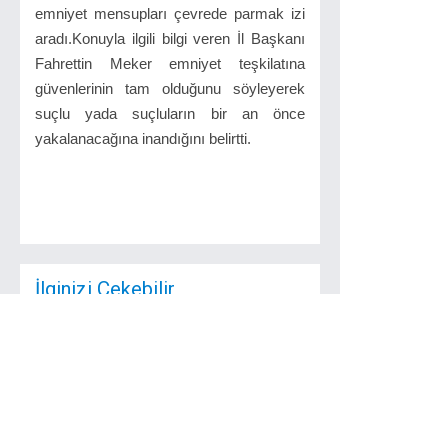
emniyet mensupları çevrede parmak izi
aradı.Konuyla ilgili bilgi veren İl Başkanı
Fahrettin Meker emniyet teşkilatına
güvenlerinin tam olduğunu söyleyerek
suçlu yada suçluların bir an önce
yakalanacağına inandığını belirtti.
İlginizi Çekebilir
Tekirdağlı Küçük
Atletler Türkiye
İkincisi ...
Tekirdağlı küçük atletler
Okullar Arası Puanlı
Atletizm ...