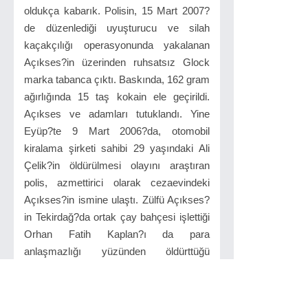
oldukça kabarık. Polisin, 15 Mart 2007?
de düzenlediği uyuşturucu ve silah
kaçakçılığı operasyonunda yakalanan
Açıkses?in üzerinden ruhsatsız Glock
marka tabanca çıktı. Baskında, 162 gram
ağırlığında 15 taş kokain ele geçirildi.
Açıkses ve adamları tutuklandı. Yine
Eyüp?te 9 Mart 2006?da, otomobil
kiralama şirketi sahibi 29 yaşındaki Ali
Çelik?in öldürülmesi olayını araştıran
polis, azmettirici olarak cezaevindeki
Açıkses?in ismine ulaştı. Zülfü Açıkses?
in Tekirdağ?da ortak çay bahçesi işlettiği
Orhan Fatih Kaplan?ı da para
anlaşmazlığı yüzünden öldürttüğü
belirlendi.