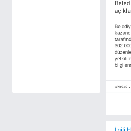
Beled
açıkla
Belediy
kazanc
tarafın
302.000
düzenle
yetkili
bilgile
,
tekirdağ
İlgili 