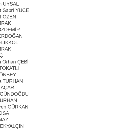
n UYSAL
 Sabri YÜCE
t ÖZEN
İMRAK
 ÖZDEMİR
 ERDOĞAN
ELİKKOL
İMRAK
IÇ
ım Orhan ÇEBİ
 TOKATLI
 ÖNBEY
fa TURHAN
 KAÇAR
t GÜNDOĞDU
DURHAN
yen GÜRKAN
KISA
LMAZ
PEKYALÇIN