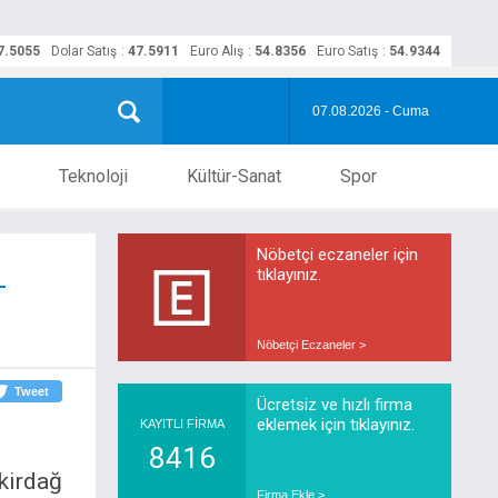
7.5055
Dolar Satış
:
47.5911
Euro Alış
:
54.8356
Euro Satış
:
54.9344
07.08.2026 - Cuma
Teknoloji
Kültür-Sanat
Spor
Nöbetçi eczaneler için
L
tıklayınız.
Nöbetçi Eczaneler >
Tweet
Ücretsiz ve hızlı firma
eklemek için tıklayınız.
KAYITLI FİRMA
8416
ekirdağ
Firma Ekle >