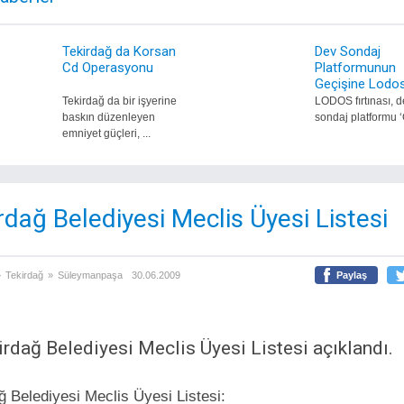
Tekirdağ da Korsan
Dev Sondaj
Cd Operasyonu
Platformunun
Geçişine Lodos
Tekirdağ da bir işyerine
LODOS fırtınası, d
baskın düzenleyen
sondaj platformu ‘
emniyet güçleri, ...
rdağ Belediyesi Meclis Üyesi Listesi
»
Tekirdağ
»
Süleymanpaşa
30.06.2009
Paylaş
irdağ Belediyesi Meclis Üyesi Listesi açıklandı.
ğ Belediyesi Meclis Üyesi Listesi: