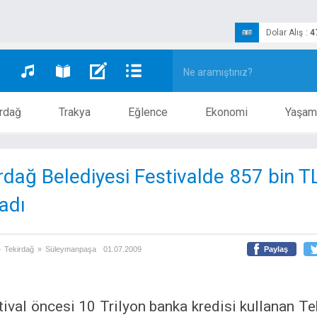
Dolar Alış
:
4
rdağ
Trakya
Eğlence
Ekonomi
Yaşam
rdağ Belediyesi Festivalde 857 bin T
adı
»
Tekirdağ
»
Süleymanpaşa
01.07.2009
Paylaş
tival öncesi 10 Trilyon banka kredisi kullanan T