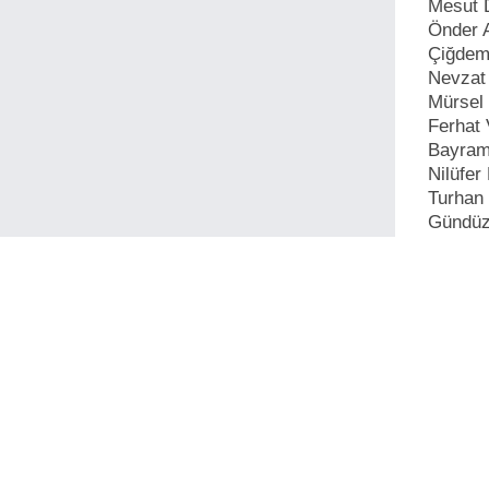
Mesut
Önder 
Çiğde
Nevza
Mürse
Ferhat
Bayra
Nilüfe
Turhan
Gündüz
Nazım 
,
tekirdağ