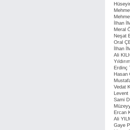
Hüseyi
Mehmet
Mehme
İlhan 
Meral
Neşat
Oral Ç
İlhan 
Ali KIL
Yıldır
Erdinç
Hasan
Musta
Vedat
Leven
Sami 
Müzey
Ercan 
Ali YI
Gaye 