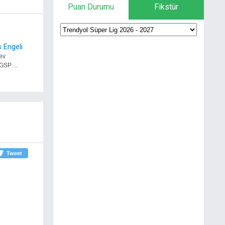
Puan Durumu
Fikstür
 Engeli
ev
GSP ...
Tweet