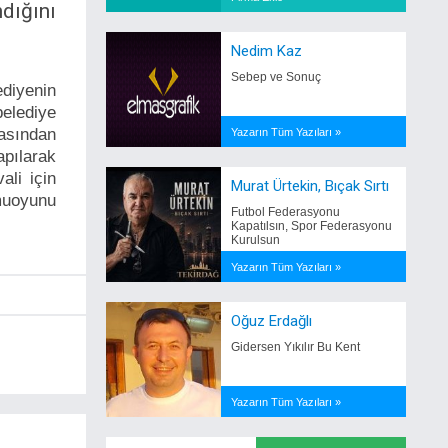
dığını
Nedim Kaz
Sebep ve Sonuç
diyenin
elediye
sasından
Yazarın Tüm Yazıları »
pılarak
ali için
Murat Ürtekin, Bıçak Sırtı
amuoyunu
Futbol Federasyonu
Kapatılsın, Spor Federasyonu
Kurulsun
Yazarın Tüm Yazıları »
Oğuz Erdağlı
Gidersen Yıkılır Bu Kent
Yazarın Tüm Yazıları »