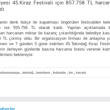
iyesi 45.Kiraz Festivali için 857.758 TL harcan
dı.
enin denk bütçe ile kapatması öngörülen festivalden bele
ı ise 555.758 TL olarak kaldı. Yapılan açıklamada b
dan harcanan miktar ile kazanç çıkarıldığında belediye ka
 TL çıkmış oldu. Bir organizasyon firması ile anlaşma ya
nen ve 7 günden 5 güne indirilen 45.Tekirdağ Kiraz Festiv
lerin ilerleyen günlerde basına harcama listesi vererek k
ndirmesi bekleniyor.
,
,
,
,
,
süleymanpaşa
tekirdağ
belediyesi
festivalde
bin
harcadı
Haberler