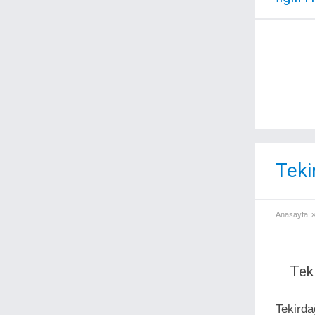
Teki
Anasayfa
Tek
Tekirda