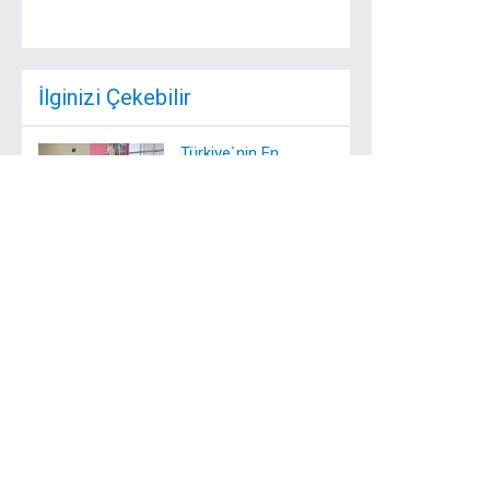
İlginizi Çekebilir
Türkiye`nin En
Kapsamlı Bilim
Derneği ...
Türkiye`nin en kapsamlı
ve donanımlı bilim
derneği, UTABDER, ...