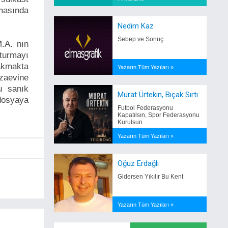
masında
Nedim Kaz
Sebep ve Sonuç
.A. nın
şturmayı
akmakta
Yazarın Tüm Yazıları »
zaevine
u sanık
Murat Ürtekin, Bıçak Sırtı
dosyaya
Futbol Federasyonu
Kapatılsın, Spor Federasyonu
Kurulsun
Yazarın Tüm Yazıları »
Oğuz Erdağlı
Gidersen Yıkılır Bu Kent
Yazarın Tüm Yazıları »