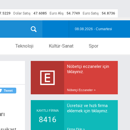
7.5229
Dolar Satış
:
47.6085
Euro Alış
:
54.7749
Euro Satış
:
54.8736
08.08.2026 - Cumartesi
Teknoloji
Kültür-Sanat
Spor
Nöbetçi eczaneler için
tıklayınız.
Nöbetçi Eczaneler >
Tweet
Ücretsiz ve hızlı firma
eklemek için tıklayınız.
KAYITLI FİRMA
rı
8416
uikast
Firma Ekle >