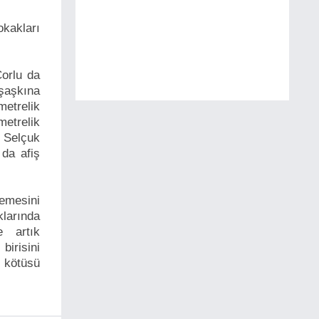
okakları
Çorlu da
 şaşkına
metrelik
metrelik
 Selçuk
da afiş
emesini
larında
e artık
irisini
i kötüsü