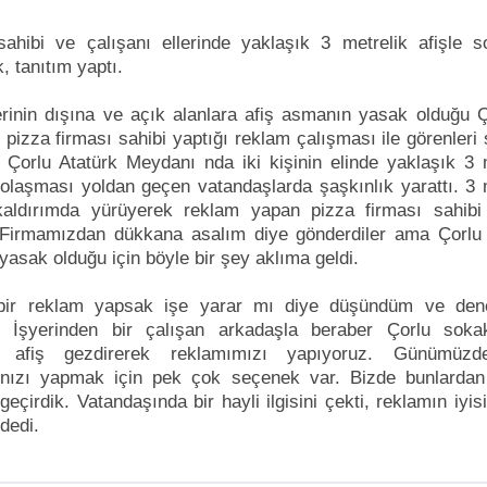
ahibi ve çalışanı ellerinde yaklaşık 3 metrelik afişle s
, tanıtım yaptı.
erinin dışına ve açık alanlara afiş asmanın yasak olduğu 
r pizza firması sahibi yaptığı reklam çalışması ile görenleri
. Çorlu Atatürk Meydanı nda iki kişinin elinde yaklaşık 3 
dolaşması yoldan geçen vatandaşlarda şaşkınlık yarattı. 3 
 kaldırımda yürüyerek reklam yapan pizza firması sahibi
"Firmamızdan dükkana asalım diye gönderdiler ama Çorlu 
asak olduğu için böyle bir şey aklıma geldi.
bir reklam yapsak işe yarar mı diye düşündüm ve den
. İşyerinden bir çalışan arkadaşla beraber Çorlu sokak
 afiş gezdirerek reklamımızı yapıyoruz. Günümüzd
ınızı yapmak için pek çok seçenek var. Bizde bunlardan b
geçirdik. Vatandaşında bir hayli ilgisini çekti, reklamın iyis
dedi.