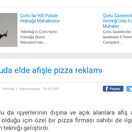
Çorlu’da 900 Polisle
Çorlu Gazetecil
Hıdırağa Mahallesine
Derneği Ünlü F
...
Muhabiri ...
Tekirdağ’ın Çorlu ilçesi
Çorlu Gazeteciler
Hıdırağa (Kore)
tarafından 5 Tem
Mahallesi’nde, ...
Cumartesi ...
uda elde afişle pizza reklamı
»
Tekirdağ
»
Süleymanpaşa
25.04.2009
Paylaş
lu da işyerlerinin dışına ve açık alanlara afiş
olduğu için özel bir pizza firması sahibi de ilg
 tekniği geliştirdi.