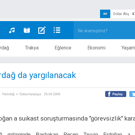
Dolar Alış
:
4
rdağ
Trakya
Eğlence
Ekonomi
Yaşam
rdağ da yargılanacak
»
Tekirdağ
»
Süleymanpaşa
25.04.2009
Paylaş
oğan a suikast soruşturmasında "görevsizlik" kara
dağ mitinginde Başbakan Recep Tayyip Erdoğan a s