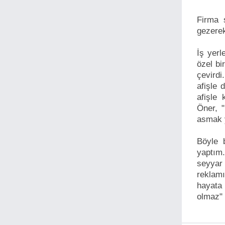
Firma s
gezerek
İş yerl
özel bi
çevirdi
afişle 
afişle
Öner, 
asmak y
Böyle 
yaptım
seyyar
reklam
hayata 
olmaz" 