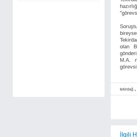
hazırl
"görevsi
Soruşt
bireyse
Tekirda
olan B
gönder
M.A. n
görevsi
,
tekirdağ
İlgili 