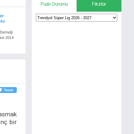
Puan Durumu
Fikstür
er
oto
 Derneği
muz 2014
Tweet
 asmak
inç bir