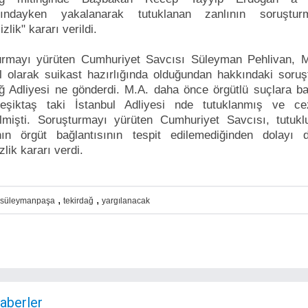
ığındayken yakalanarak tutuklanan zanlının soruştur
zlik" kararı verildi.
urmayı yürüten Cumhuriyet Savcısı Süleyman Pehlivan, M
l olarak suikast hazırlığında olduğundan hakkındaki soru
ğ Adliyesi ne gönderdi. M.A. daha önce örgütlü suçlara b
eşiktaş taki İstanbul Adliyesi nde tutuklanmış ve ce
ilmişti. Soruşturmayı yürüten Cumhuriyet Savcısı, tutukl
ın örgüt bağlantısının tespit edilemediğinden dolayı 
zlik kararı verdi.
,
,
süleymanpaşa
tekirdağ
yargılanacak
Haberler