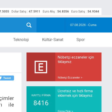
7.5055
Dolar Satış
:
47.5911
Euro Alış
:
54.8356
Euro Satış
:
54.9344
07.08.2026 - Cuma
Teknoloji
Kültür-Sanat
Spor
Nöbetçi eczaneler için
tıklayınız.
Nöbetçi Eczaneler >
Tweet
Ücretsiz ve hızlı firma
eklemek için tıklayınız.
KAYITLI FİRMA
imler
8416
rı ile
Firma Ekle >