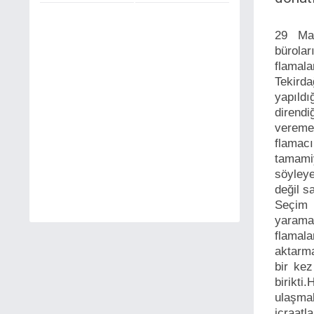
29 Mar
bürola
flamala
Tekirda
yapıldı
dirend
vereme
flamacı
tamami
söyleye
değil sa
Seçim 
yarama
flamala
aktarma
bir kez
birikti
ulaşmak
icraatl