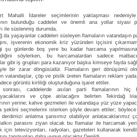
t Mahalli İdareler seçimlerinin yaklaşması nedeniyl
rının bulunduğu caddeler ve önemli ana yollar siyasi par
rı ile süslenmiş durumda.
ğ da yaşayanlar caddeleri süsleyen flamaların vatandaşın pa
ğını, işverenin ekonomik kriz yüzünden işçisini çıkarmam
iği şu günlerde boş yere bu kadar harcama yapılmasın
diğini söylerken, bu harcamalardan sadece matbac
lar gibi iş grupları para kazanıyor başka kimseye fayda sağ
yle bir zarar döngüsüdür. Flamaların geri dönüşümü olm
n vatandaşlar, çöp ve pislik üreten flamaların reklam yada
dece görüntü kirliliği oluşturduğuna işaret ettiler.
sonrası, caddelerde asılan parti flamalarının hiç 
yacaklarını ve çöpe atılacağını belirten Tekirdağ lılar
rının yerine; kahve gezmeleri ile vatandaşa yüz yüze yapac
 şeklini seçmelerini isterken şöyle devam ettiler; böylece
 derdimizi anlatma şansımız olabiliyor anlatacaklarımız ç
.Halkın parasını ziyan olacak bu flamalar ile harcamak yer
 için televizyonları, radyoları, gazeteleri kullanarak kendil
arını tanıtsınları daha uygun olacaktır.Denildi.