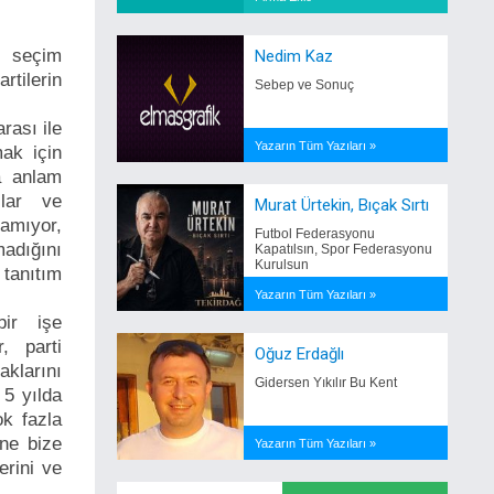
e seçim
Nedim Kaz
tilerin
Sebep ve Sonuç
rası ile
Yazarın Tüm Yazıları »
ak için
a anlam
ılar ve
Murat Ürtekin, Bıçak Sırtı
lamıyor,
Futbol Federasyonu
adığını
Kapatılsın, Spor Federasyonu
Kurulsun
 tanıtım
Yazarın Tüm Yazıları »
bir işe
, parti
Oğuz Erdağlı
aklarını
Gidersen Yıkılır Bu Kent
 5 yılda
ok fazla
ine bize
Yazarın Tüm Yazıları »
erini ve