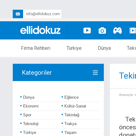
info@ellidokuz.com
Firma Rehberi
Türkiye
Dünya
Teki
Kategoriler
Teki
Anasayfa
Dünya
Eğlence
Ekonomi
Kültür-Sanat
Spor
Tekirdağ
Tek
Teknoloji
Trakya
önces
Türkiye
Yaşam
donatı