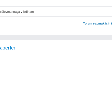
,
süleymanpaşa
izdihami
Yorum yapmak için tı
Haberler
Tekirdağ da Kar Yağışı
Muratlıyı Kimler
Etkisini Sürdürüyor
Zehirliyor
Tekirdağ ve İlçelerinde Kar
Muratlı`da gece k
Yağışı Etkisini Sürdürüyor
dolu dere kokuları 
Muratlı ...