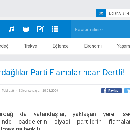
Dolar Alış
:
4
rdağ
Trakya
Eğlence
Ekonomi
Yaşam
rdağlılar Parti Flamalarından Dertli!
»
Tekirdağ
»
Süleymanpaşa
16.03.2009
Paylaş
irdağ da vatandaşlar, yaklaşan yerel seç
inde caddelerin siyasi partilerin flamala
lmasına tepkili.