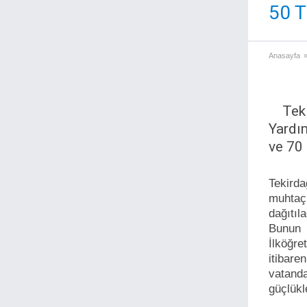
50 T
Anasayfa
Tek
Yardım
ve 70 
Tekird
muhtaç 
dağıtıl
Bunun 
İlköğr
itibar
vatand
güçlükle