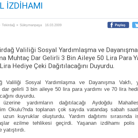
L İZDİHAMI
»
Tekirdağ
»
Süleymanpaşa
16.03.2009
Paylaş
irdağ Valiliği Sosyal Yardımlaşma ve Dayanışma 
a Muhtaç Dar Gelirli 3 Bin Aileye 50 Lira Para Y
Lira Hediye Çeki Dağıtılacağını Duyurdu.
ağ Valiliği Sosyal Yardımlaşma ve Dayanışma Vakfı, 
dar gelirli 3 bin aileye 50 lira para yardımı ve 70 lira hed
acağını duyurdu.
üzerine yardımların dağıtılacağı Aydoğdu Mahalles
etim Okulu?nda toplanan çok sayıda vatandaş sabah saatl
en uzun kuyruklar oluşturdu. Yardım dağıtımı sırasında i
aşlar ezilme tehlikesi geçirdi. Yaşanan izdihamı polis e
 yatıştırdı.