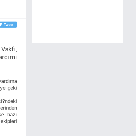
Tweet
Vakfı,
ardımı
yardıma
iye çeki
i?ndeki
erinden
se bazı
kipleri