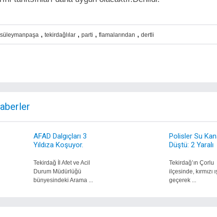
,
,
,
,
süleymanpaşa
tekirdağlılar
parti
flamalarından
dertli
Haberler
AFAD Dalgıçları 3
Polisler Su Kan
Yıldıza Koşuyor.
Düştü: 2 Yaralı
Tekirdağ İl Afet ve Acil
Tekirdağ’ın Çorlu
Durum Müdürlüğü
ilçesinde, kırmızı ı
bünyesindeki Arama ...
geçerek ...