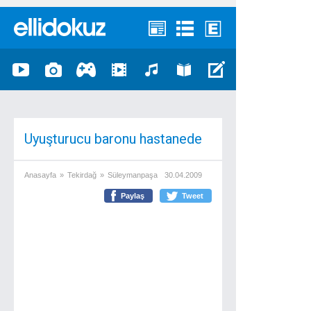
Uyuşturucu baronu hastanede
Anasayfa
»
Tekirdağ
»
Süleymanpaşa
30.04.2009
Paylaş
Tweet