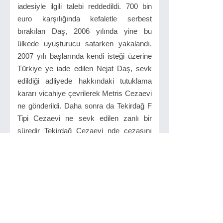
iadesiyle ilgili talebi reddedildi. 700 bin
euro karşılığında kefaletle serbest
bırakılan Daş, 2006 yılında yine bu
ülkede uyuşturucu satarken yakalandı.
2007 yılı başlarında kendi isteği üzerine
Türkiye ye iade edilen Nejat Daş, sevk
edildiği adliyede hakkındaki tutuklama
kararı vicahiye çevrilerek Metris Cezaevi
ne gönderildi. Daha sonra da Tekirdağ F
Tipi Cezaevi ne sevk edilen zanlı bir
süredir Tekirdağ Cezaevi nde cezasını
çekiyor. Nejat Daş, "Lucky-S" ve
"Kısmetim 1" uyuşturucu davalarında
toplam 25 yıl 8 ay hapis cezasına
çarptırılmış, kaçtığı İspanya da da aynı
suçlardan mahkum olmuştu.