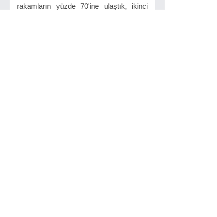
rakamların yüzde 70'ine ulaştık, ikinci
doz aşılamada da yüzde 20 seviyelerini
bulmuş durumdayız" dedi.
İlginizi Çekebilir
Deva Partisi
Tekirdağ İl Başkanı
Hasan Berk ...
Deva Partisi Tekirdağ il
başkanlığı, Deva
Partisinin yılsonu ...