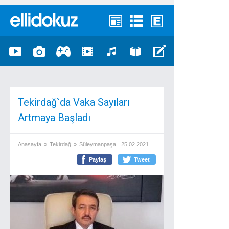
Tekirdağ`da Vaka Sayıları
Artmaya Başladı
Anasayfa
»
Tekirdağ
»
Süleymanpaşa
25.02.2021
Paylaş
Tweet