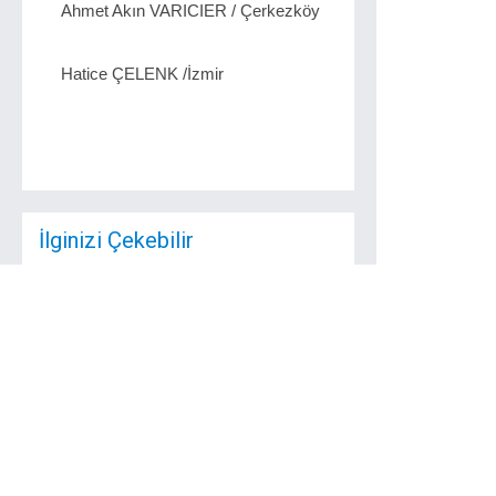
Ahmet Akın VARICIER / Çerkezköy
Hatice ÇELENK /İzmir
İlginizi Çekebilir
Tekirdağ da
Patlama: 1 Ölü
Tekirdağ ın Çorlu
ilçesindeki emlak
ofisinde meydana gelen
...