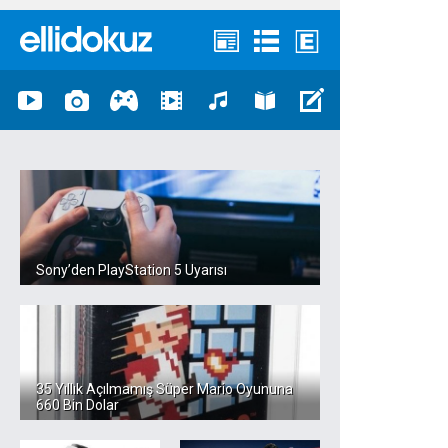
Sony’den PlayStation 5 Uyarısı
35 Yıllık Açılmamış Süper Mario Oyununa
660 Bin Dolar