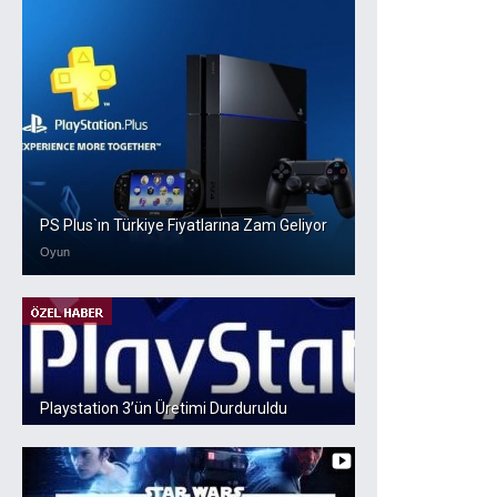
PS Plus`ın Türkiye Fiyatlarına Zam Geliyor
Oyun
Playstation 3’ün Üretimi Durduruldu