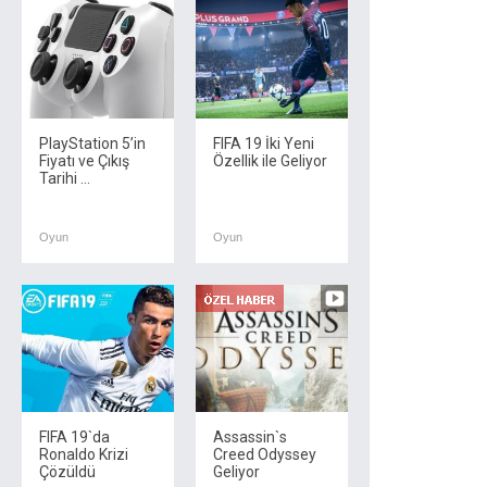
PlayStation 5’in
FIFA 19 İki Yeni
Fiyatı ve Çıkış
Özellik ile Geliyor
Tarihi ...
Oyun
Oyun
FIFA 19`da
Assassin`s
Ronaldo Krizi
Creed Odyssey
Çözüldü
Geliyor