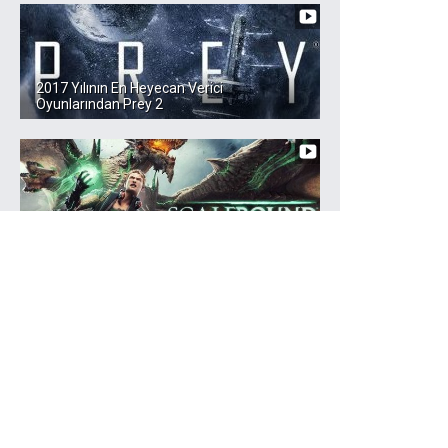
2017 Yılının En Heyecan Verici
Oyunlarından Prey 2
2017 Yılının En Heyecan Verici
Oyunlarından Scalebound
2017 Yılının En Heyecan Verici
Oyunlarından For Honor