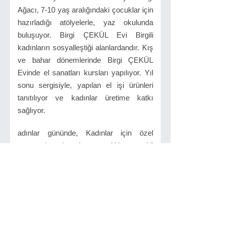
Ağacı, 7-10 yaş aralığındaki çocuklar için
hazırladığı atölyelerle, yaz okulunda
buluşuyor. Birgi ÇEKÜL Evi Birgili
kadınların sosyalleştiği alanlardandır. Kış
ve bahar dönemlerinde Birgi ÇEKÜL
Evinde el sanatları kursları yapılıyor. Yıl
sonu sergisiyle, yapılan el işi ürünleri
tanıtılıyor ve kadınlar üretime katkı
sağlıyor.
adınlar gününde, Kadınlar için özel
programlar hazırlanıyor. Yılın çeşitli
zamanlarında kadınlar için gönüllü
eğitimler düzenleniyor. Birgi ÇEKÜL Evi
tüm yıl boyunca ziyaretçilerini ağırlamaya
devam ediyor.
Kaynak : Murat Ürtekin