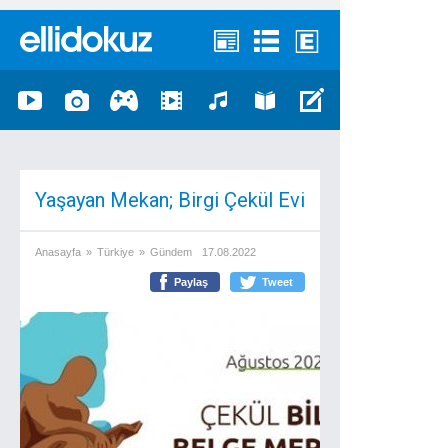
Yaşayan Mekan; Birgi Çekül Evi
Anasayfa
»
Türkiye
»
Gündem
17.08.2022
Paylaş
Tweet