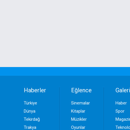
Haberler
Eğlence
Galeri
Türkiye
Sinemalar
Haber
Dünya
Kitaplar
Spor
Tekirdağ
Müzikler
Magazi
Trakya
Oyunlar
Teknolo