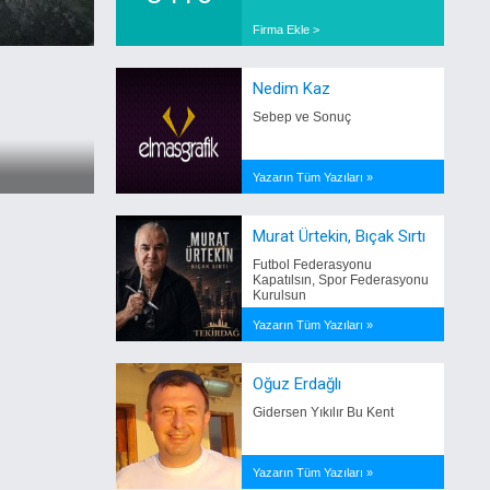
Firma Ekle >
Nedim Kaz
Sebep ve Sonuç
Yazarın Tüm Yazıları »
Murat Ürtekin, Bıçak Sırtı
Futbol Federasyonu
Kapatılsın, Spor Federasyonu
Kurulsun
Yazarın Tüm Yazıları »
Oğuz Erdağlı
Gidersen Yıkılır Bu Kent
Yazarın Tüm Yazıları »