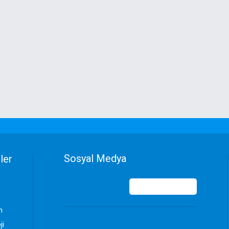
Sosyal Medya
ler
n
ji