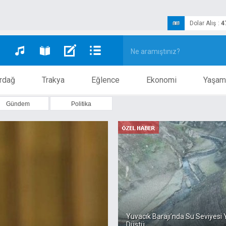
Dolar Alış
:
4
rdağ
Trakya
Eğlence
Ekonomi
Yaşam
Gündem
Politika
Yuvacık Barajı’nda Su Seviyesi
Düştü