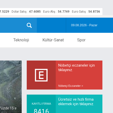
7.5229
Dolar Satış
:
47.6085
Euro Alış
:
54.7749
Euro Satış
:
54.8736
09.08.2026 - Pazar
Teknoloji
Kültür-Sanat
Spor
Nöbetçi eczaneler için
tıklayınız.
Nöbetçi Eczaneler >
Ücretsiz ve hızlı firma
eklemek için tıklayınız.
KAYITLI FİRMA
 Yüzde 15’e
8416