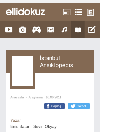
İstanbul
Ansiklopedisi
Anasayfa
»
Araştırma
10.06.2011
Paylaş
Tweet
Yazar
Enis Batur - Sevin Okyay