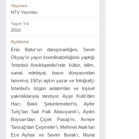
Yayınevi
NTV Yayınları
Yayın Yılı
2010
Açıklama
Enis Batur’un danışmanlığını, Sevin
Okyay’ın yayın koordinatörlüğünü yaptığı
‘İstanbul Ansiklopedisi’nde kültür, bilim,
sanat, edebiyat, basın dünyasından
tanınmış 150’yi aşkın yazar ve fotoğrafçı
İstanbul’u özgün anlatımları ve kişisel
yakınlıklarıyla tanıtıyor. Ayşe Kulin’den
Hacı Bekir Şekerlemeleri’ni, Ayfer
Tunç’tan Sait Faik Abasıyanık’ı, Aydın
Boysan’dan Çiçek Pasajı’nı, Avniye
Tansuğ’dan Çeşmeler’i, Mehmet Atak’tan
Ece Ayhan ve Sevim Burak’ı, Murat