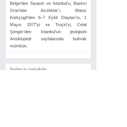
Belge’den Siyaset ve İstanbul’u, Baskın
Oran’dan Azınlıklar’ı, Masis
Kürkçügil’den 6–7 Eylül Olayları’nı, 1
Mayıs 1977’yi ve Troçki’yi, Celal
Şengör’den İstanbul’un jeolojisini
Ansiklopedi sayfalarında bulmak
mümkün.
İlgilinizi çekebilir...
Sen Kimsin?
Kırmızı Kedi
2017