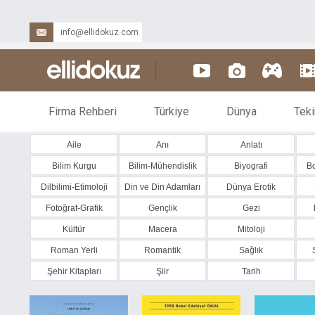
info@ellidokuz.com
Firma Rehberi
Türkiye
Dünya
Teki
Aile
Anı
Anlatı
Bilim Kurgu
Bilim-Mühendislik
Biyografi
Bo
Dilbilimi-Etimoloji
Din ve Din Adamları
Dünya Erotik
Fotoğraf-Grafik
Gençlik
Gezi
Kültür
Macera
Mitoloji
Roman Yerli
Romantik
Sağlık
Şehir Kitapları
Şiir
Tarih