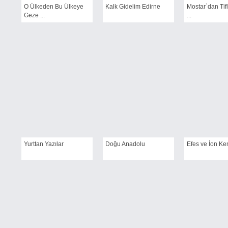
O Ülkeden Bu Ülkeye
Kalk Gidelim Edirne
Mostar`dan Tifl
Geze ...
...
Yurttan Yazılar
Doğu Anadolu
Efes ve İon Ken