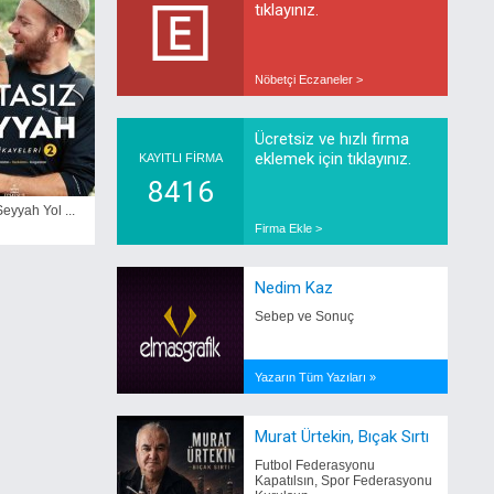
tıklayınız.
Nöbetçi Eczaneler >
Ücretsiz ve hızlı firma
eklemek için tıklayınız.
KAYITLI FİRMA
8416
eyyah Yol ...
Firma Ekle >
Nedim Kaz
Sebep ve Sonuç
Yazarın Tüm Yazıları »
Murat Ürtekin, Bıçak Sırtı
Futbol Federasyonu
Kapatılsın, Spor Federasyonu