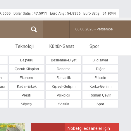
7.5055
Dolar Satış
:
47.5911
Euro Alış
:
54.8356
Euro Satış
:
54.9344
06.08.2026 - Perşembe
Teknoloji
Kültür-Sanat
Spor
Başvuru
Beslenme-Diyet
Bilgisayar
n
Çocuk Kitapları
Deneme
Diğer
h
Ekonomi
Fantastik
Felsefe
ası
Kadın-Erkek
Kişisel-Gelişim
Korku-Gerilim
Prestij
Psikoloji
Roman Çeviri
Söyleşi
Sözlük
Spor
Nöbetçi eczaneler için