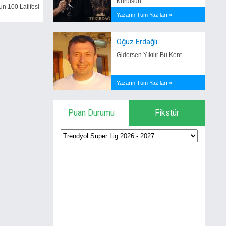
Kurulsun
un 100 Latifesi
Yazarın Tüm Yazıları »
Oğuz Erdağlı
Gidersen Yıkılır Bu Kent
Yazarın Tüm Yazıları »
Puan Durumu
Fikstür