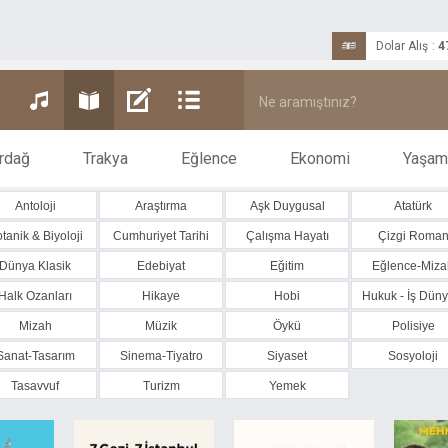
Dolar Alış
:
4
rdağ
Trakya
Eğlence
Ekonomi
Yaşam
Antoloji
Araştırma
Aşk Duygusal
Atatürk
tanik & Biyoloji
Cumhuriyet Tarihi
Çalışma Hayatı
Çizgi Roma
Dünya Klasik
Edebiyat
Eğitim
Eğlence-Miza
Halk Ozanları
Hikaye
Hobi
Hukuk - İş Düny
Mizah
Müzik
Öykü
Polisiye
Sanat-Tasarım
Sinema-Tiyatro
Siyaset
Sosyoloji
Tasavvuf
Turizm
Yemek