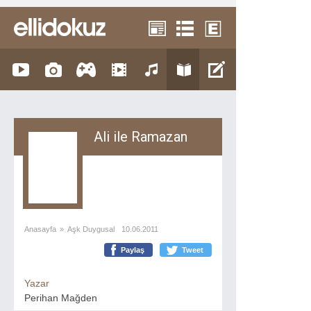
Ali ile Ramazan
Anasayfa
»
Aşk Duygusal
10.06.2011
Paylaş
Tweet
Yazar
Perihan Mağden