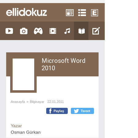
Microsoft Word
2010
Anasayfa
»
Bilgisayar
22.01.2011
Paylaş
Tweet
Yazar
Osman Gürkan