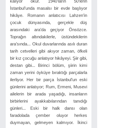
kalıyor okur. 1940’ların 50’lerin
İstanbul’unda masalsı bir evde başlıyor
hikâye. Romanın anlatıcısı Lahzen’in
çocuk dünyasında, gerçekle düş
arasındaki ara’da geçiyor Önsözce.
Toprağın altındakilerle, üstündekilerin
ara’sında... Okul duvarlarında asılı duran
tarih cetvelleri gibi akıyor zaman, öfkeli
bir kız çocuğu anlatıyor hikâyeyi. Şiir gibi,
destan gibi... Birinci bölüm, şiirin kimi
zaman yerini öyküye bıraktığı parçalarla
ilerliyor. Her bir parça İstanbul’un eski
günlerini anlatıyor; Rum, Ermeni, Musevi
ailelerin bir arada yaşadığı, insanların
birbirlerini ayakkabılarından tanıdığı
günleri... Eski bir halk dansı olan
faradolada çember oluyor herkes
duymayan, gelmeyen kalmıyor. İkinci