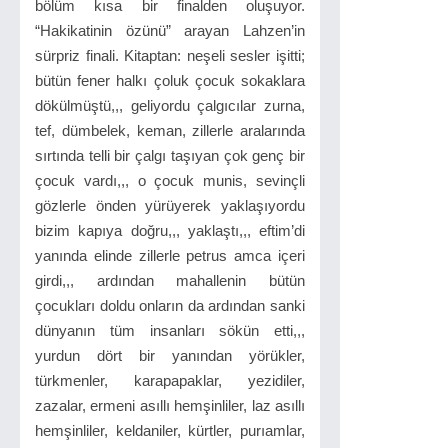
bölüm kısa bir finalden oluşuyor.
“Hakikatinin özünü” arayan Lahzen’in
sürpriz finali. Kitaptan: neşeli sesler işitti;
bütün fener halkı çoluk çocuk sokaklara
dökülmüştü,,, geliyordu çalgıcılar zurna,
tef, dümbelek, keman, zillerle aralarında
sırtında telli bir çalgı taşıyan çok genç bir
çocuk vardı,,, o çocuk munis, sevinçli
gözlerle önden yürüyerek yaklaşıyordu
bizim kapıya doğru,,, yaklaştı,,, eftim’di
yanında elinde zillerle petrus amca içeri
girdi,,, ardından mahallenin bütün
çocukları doldu onların da ardından sanki
dünyanın tüm insanları sökün etti,,,
yurdun dört bir yanından yörükler,
türkmenler, karapapaklar, yezidiler,
zazalar, ermeni asıllı hemşinliler, laz asıllı
hemşinliler, keldaniler, kürtler, purıamlar,