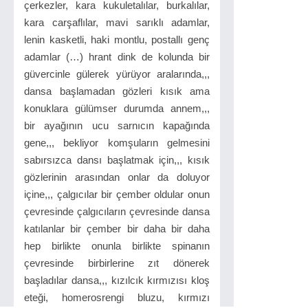
çerkezler, kara kukuletalılar, burkalılar,
kara carşaflılar, mavi sarıklı adamlar,
lenin kasketli, haki montlu, postallı genç
adamlar (…) hrant dink de kolunda bir
güvercinle gülerek yürüyor aralarında,,,
dansa başlamadan gözleri kısık ama
konuklara gülümser durumda annem,,,
bir ayağının ucu sarnıcın kapağında
gene,,, bekliyor komşuların gelmesini
sabırsızca dansı başlatmak için,,, kısık
gözlerinin arasından onlar da doluyor
içine,,, çalgıcılar bir çember oldular onun
çevresinde çalgıcıların çevresinde dansa
katılanlar bir çember bir daha bir daha
hep birlikte onunla birlikte spinanın
çevresinde birbirlerine zıt dönerek
başladılar dansa,,, kızılcık kırmızısı kloş
eteği, homerosrengi bluzu, kırmızı