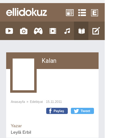
Kalan
Anasayfa
»
Edebiyat
15.11.2011
Paylaş
Tweet
Yazar
Leylâ Erbil