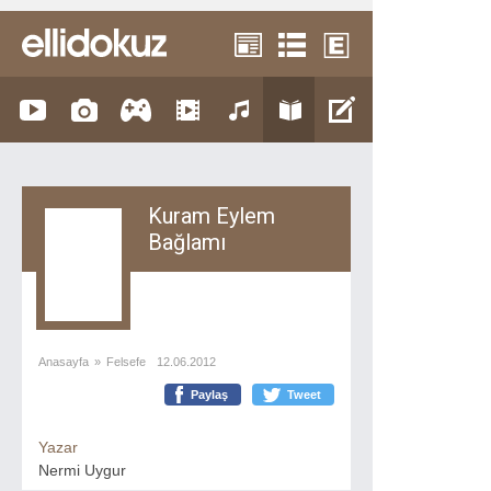
Kuram Eylem
Bağlamı
Anasayfa
»
Felsefe
12.06.2012
Paylaş
Tweet
Yazar
Nermi Uygur