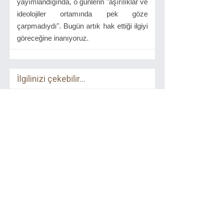
yayımlandığında, o günlerin "aşırılıklar ve
ideolojiler ortamında pek göze
çarpmadıydı". Bugün artık hak ettiği ilgiyi
göreceğine inanıyoruz.
İlgilinizi çekebilir...
Devlete Karşı İnsan
Litera