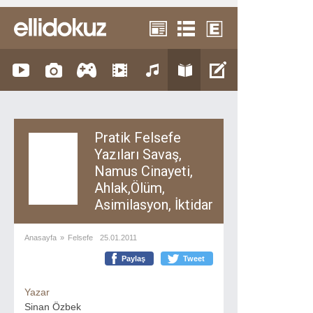
Pratik Felsefe
Yazıları Savaş,
Namus Cinayeti,
Ahlak,Ölüm,
Asimilasyon, İktidar
Anasayfa
»
Felsefe
25.01.2011
Paylaş
Tweet
Yazar
Sinan Özbek