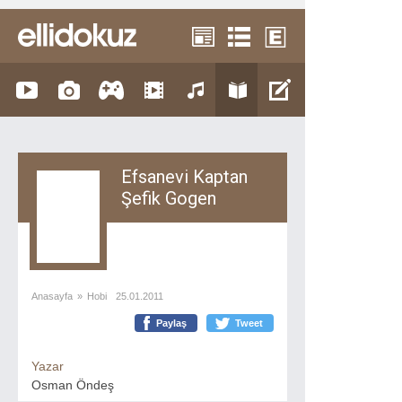
Efsanevi Kaptan
Şefik Gogen
Anasayfa
»
Hobi
25.01.2011
Paylaş
Tweet
Yazar
Osman Öndeş