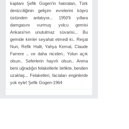
kaptanı Şefik Gogen’in hatıraları, Türk
denizciliğinin gelişim evrelerini köprü
üstünden anlatıyor... 1950’li yıllara
damgasını vurmuş yolcu gemisi
Ankara’nın unutulmaz süvarisi... Bu
gemide kimler seyahat etmedi ki.. Reşat
Nuri, Refik Halit, Yahya Kemal, Claude
Farrere .. ve daha niceleri.. Yolun açık
olsun.. Seferlerin hayırlı olsun.. Anma
beni uğradığın felaketlerle birlikte, benden
uzaklaş... Felaketleri, faciaları enginlerde
yok eyle! Şefik Gogen-1964
İlgilinizi çekebilir...
Rakı Ansiklopedisi (Ciltli)