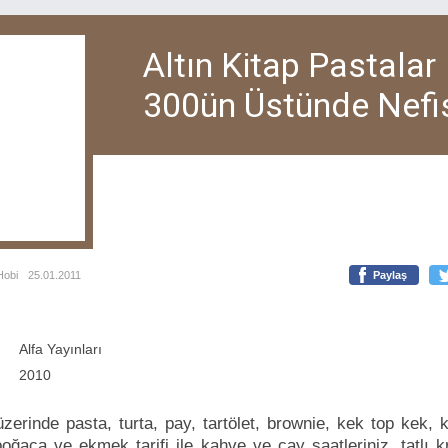
Altın Kitap Pastalar
300ün Üstünde Nefis
Hobi
25.01.2011
Paylaş
Alfa Yayınları
2010
zerinde pasta, turta, pay, tartölet, brownie, kek top kek, 
oğaça ve ekmek tarifi ile kahve ve çay saatleriniz, tatlı kr