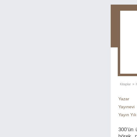
Kitaplar
»
Yazar
Yayınevi
Yayın Yılı
300’ün ü
börek, p