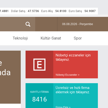
7.4881
Dolar Satış
:
47.5736
Euro Alış
:
54.8100
Euro Satış
:
54.9087
06.08.2026 - Perşembe
Teknoloji
Kültür-Sanat
Spor
Nöbetçi eczaneler için
tıklayınız.
e
nda
Nöbetçi Eczaneler >
Ücretsiz ve hızlı firma
eklemek için tıklayınız.
KAYITLI FİRMA
8416
Firma Ekle >