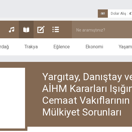
Dolar Alış
:
4
rdağ
Trakya
Eğlence
Ekonomi
Yaşam
Yargıtay, Danıştay v
AİHM Kararları Işığı
Cemaat Vakıflarının
Mülkiyet Sorunları