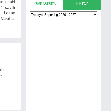
unu tabi
Puan Durumu
Fikstür
7 sayılı
ı, Lozan
Vakıflar
uka
..