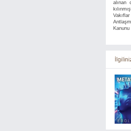
Kültür
Macera
alınan 
kılınmı
Mitoloji
Mizah
Vakıfla
Müzik
Öykü
Antlaşm
Polisiye
Prestij
Kanunu 
Psikoloji
Roman Çeviri
Roman Yerli
Romantik
Sağlık
Sanat-Tasarım
İlgilini
Sinema-Tiyatro
Siyaset
Sosyoloji
Söyleşi
Sözlük
Spor
Şehir Kitapları
Şiir
Tarih
Tasavvuf
Turizm
Yemek