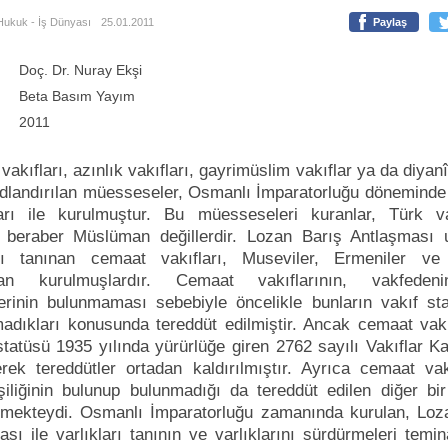
Hukuk - İş Dünyası
25.01.2011
Paylaş
Doç. Dr. Nuray Ekşi
Beta Basım Yayım
2011
akıfları, azınlık vakıfları, gayrimüslim vakıflar ya da diyanî
adlandırılan müesseseler, Osmanlı İmparatorluğu döneminde
arı ile kurulmuştur. Bu müesseseleri kuranlar, Türk v
 beraber Müslüman değillerdir. Lozan Barış Antlaşması 
arı tanınan cemaat vakıfları, Museviler, Ermeniler v
ndan kurulmuşlardır. Cemaat vakıflarının, vakfeden
lerinin bulunmaması sebebiyle öncelikle bunların vakıf st
madıkları konusunda tereddüt edilmiştir. Ancak cemaat vakıf
statüsü 1935 yılında yürürlüğe giren 2762 sayılı Vakıflar K
erek tereddütler ortadan kaldırılmıştır. Ayrıca cemaat vak
işiliğinin bulunup bulunmadığı da tereddüt edilen diğer bi
etmekteydi. Osmanlı İmparatorluğu zamanında kurulan, Loz
sı ile varlıkları tanının ve varlıklarını sürdürmeleri temin