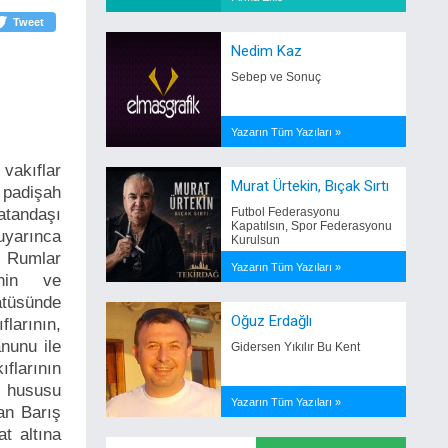
Tweet
Nedim Kaz
Sebep ve Sonuç
Yazarın Tüm Yazıları »
 vakıflar
Murat Ürtekin, Bıçak Sırtı
 padişah
atandaşı
Futbol Federasyonu
Kapatılsın, Spor Federasyonu
uyarınca
Kurulsun
e Rumlar
Yazarın Tüm Yazıları »
inin ve
atüsünde
Oğuz Erdağlı
larının,
anunu ile
Gidersen Yıkılır Bu Kent
ıflarının
r hususu
Yazarın Tüm Yazıları »
an Barış
at altına