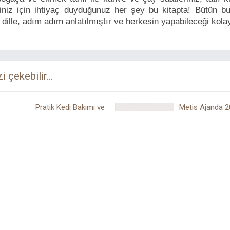
iniz için ihtiyaç duyduğunuz her şey bu kitapta! Bütün bu 
r dille, adım adım anlatılmıştır ve herkesin yapabileceği kolay
zi çekebilir...
Pratik Kedi Bakımı ve
Metis Ajanda 2
Eğitimi
Hiçbir Yerden
Ren Kitap
Metis Yayıncılık
2015
2016