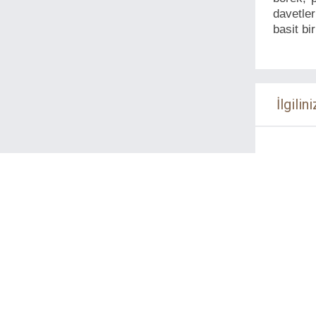
davetler
basit bi
İlgilini