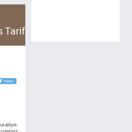
 Tarif
Tweet
kurabiye,
izleriniz