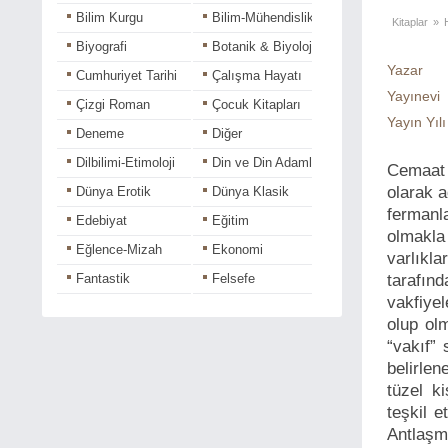
Bilim Kurgu
Bilim-Mühendislik
Kitaplar
»
Biyografi
Botanik & Biyoloji
Yazar
Cumhuriyet Tarihi
Çalışma Hayatı
Yayınevi
Çizgi Roman
Çocuk Kitapları
Yayın Yılı
Deneme
Diğer
Dilbilimi-Etimoloji
Din ve Din Adamları
Cemaat v
olarak 
Dünya Erotik
Dünya Klasik
fermanl
Edebiyat
Eğitim
olmakla
Eğlence-Mizah
Ekonomi
varlıkl
Fantastik
Felsefe
tarafı
vakfiye
Fotoğraf-Grafik
Gençlik
olup ol
Gezi
Halk Ozanları
“vakıf” 
Hikaye
Hobi
belirlen
tüzel k
Hukuk - İş Dünyası
Kadın-Erkek
teşkil 
Kişisel-Gelişim
Korku-Gerilim
Antlaşma