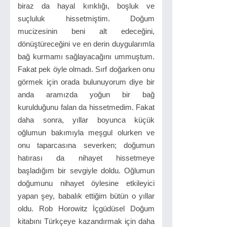
biraz da hayal kırıklığı, boşluk ve
suçluluk hissetmiştim. Doğum
mucizesinin beni alt edeceğini,
dönüştüreceğini ve en derin duygularımla
bağ kurmamı sağlayacağını ummuştum.
Fakat pek öyle olmadı. Sırf doğarken onu
görmek için orada bulunuyorum diye bir
anda aramızda yoğun bir bağ
kurulduğunu falan da hissetmedim. Fakat
daha sonra, yıllar boyunca küçük
oğlumun bakımıyla meşgul olurken ve
onu taparcasına severken; doğumun
hatırası da nihayet hissetmeye
başladığım bir sevgiyle doldu. Oğlumun
doğumunu nihayet öylesine etkileyici
yapan şey, babalık ettiğim bütün o yıllar
oldu. Rob Horowitz İçgüdüsel Doğum
kitabını Türkçeye kazandırmak için daha