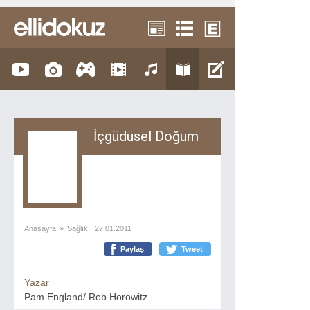
İçgüdüsel Doğum
Anasayfa
»
Sağlık
27.01.2011
Paylaş
Tweet
Yazar
Pam England/ Rob Horowitz