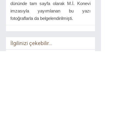
dününde tam sayfa olarak M.İ. Konevi
imzasıyla yayımlanan bu yazı
fotoğraflarla da belgelendirilmişti.
İlgilinizi çekebilir...
Görsel Grafik Tasarım
Sözlüğü
Literatür Yayınları
2011