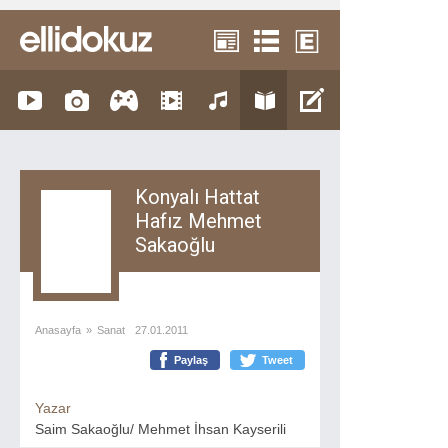
Konyalı Hattat
Hafız Mehmet
Sakaoğlu
Anasayfa
»
Sanat
27.01.2011
Paylaş
Tweet
Yazar
Saim Sakaoğlu/ Mehmet İhsan Kayserili