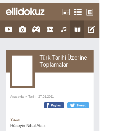
Türk Tarihi Üzerine
Toplamalar
Anasayfa
»
Tarih
27.01.2011
Paylaş
Tweet
Yazar
Hüseyin Nihal Atsız