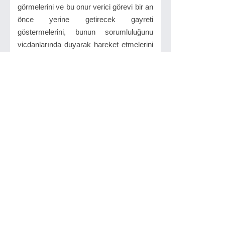
görmelerini ve bu onur verici görevi bir an
önce yerine getirecek gayreti
göstermelerini, bunun sorumluluğunu
vicdanlarında duyarak hareket etmelerini
bekliyoruz.
İlgilinizi çekebilir...
Anlaşılmamış Devirlerin
Hikayesi-Komplo
Lopus
2018