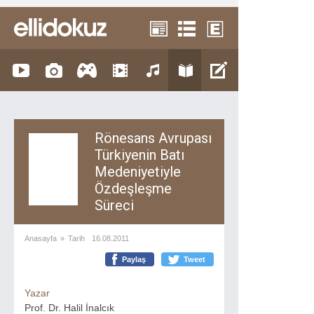
Rönesans Avrupası
Türkiyenin Batı
Medeniyetiyle
Özdeşleşme
Süreci
Anasayfa
»
Tarih
16.08.2011
Paylaş
Tweet
Yazar
Prof. Dr. Halil İnalcık