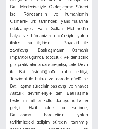
Batı Medeniyetiyle Özdeşleşme Süreci
ise, Rönesans’ın ve hümanizmin
Osmanlı-Türk tarihindeki yansımalarına
odaklanıyor: Fatih Sultan Mehmed’in
İtalya ve hümanizm öncüleriyle yakın
ilişkisi, bu ilişkinin II. Bayezid ile
zayıflayışı, Batılılaşmanın Osmanlı
İmparatorluğu’nda topçuluk ve denizcilik
gibi pratik alanlarda süregelişi, Lâle Devri
ile Batı üstünlüğünün kabul edilişi,
Tanzimat ile hukuk ve idarede güçlü bir
Batılılaşma sürecinin başlayışı ve nihayet
Atatürk devrimleriyle tam Batılılaşma
hedefinin millî bir kültür dönüşümü haline
gelişi... Halil İnalcık bu eserinde,
Batılılaşma hareketinin yakın
tarihimizdeki gelişim sürecini, tanınmış