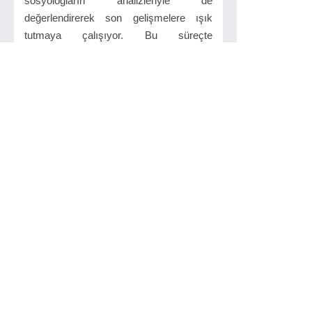
sosyologların analizleriyle de
değerlendirerek son gelişmelere ışık
tutmaya çalışıyor. Bu süreçte
Cumhuriyet tarihinde yaşanan
çalkantılara değiniyor ve Suat
Sinanoğlu’nun savunduğu, Türk
hümanizm hareketinin tam Batılılaşmanın
ön koşulu olduğu görüşünü de ayrıntılı
biçimde ele alıyor.
İlgilinizi çekebilir...
Cumhuriyetin İlk Yüzyılı
(1923- 2023)
Timaş Yayınları
2012