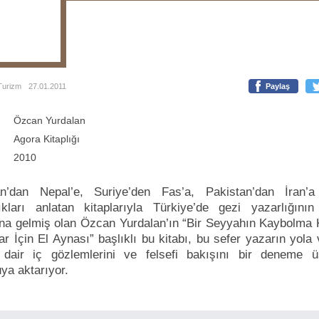
Turizm
27.01.2011
Paylaş
Özcan Yurdalan
Agora Kitaplığı
2010
an’dan Nepal’e, Suriye’den Fas’a, Pakistan’dan İran’a
ıkları anlatan kitaplarıyla Türkiye’de gezi yazarlığını
a gelmiş olan Özcan Yurdalan’ın “Bir Seyyahın Kaybolma 
ar İçin El Aynası” başlıklı bu kitabı, bu sefer yazarın yola
dair iç gözlemlerini ve felsefi bakışını bir deneme ü
ya aktarıyor.