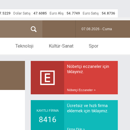
7.5229
Dolar Satış
:
47.6085
Euro Alış
:
54.7749
Euro Satış
:
54.8736
07.08.2026 - Cuma
Teknoloji
Kültür-Sanat
Spor
Nöbetçi eczaneler için
tıklayınız.
Nöbetçi Eczaneler >
Ücretsiz ve hızlı firma
eklemek için tıklayınız.
KAYITLI FİRMA
8416
Firma Ekle >