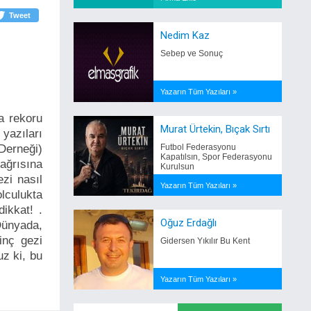
Tweet
Nedim Kaz
Sebep ve Sonuç
Yazarın Tüm Yazıları »
a rekoru
Murat Ürtekin, Bıçak Sırtı
yazıları
Derneği)
Futbol Federasyonu
Kapatılsın, Spor Federasyonu
çağrısına
Kurulsun
ezi nasıl
Yazarın Tüm Yazıları »
lculukta
dikkat! .
Oğuz Erdağlı
 Dünyada,
inç gezi
Gidersen Yıkılır Bu Kent
uz ki, bu
Yazarın Tüm Yazıları »