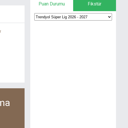
Puan Durumu
Fikstür
r
lma