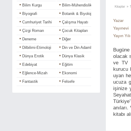
Bilim Kurgu
Bilim-Mühendislik
Kitaplar
»
Biyografi
Botanik & Biyoloji
Yazar
Cumhuriyet Tarihi
Çalışma Hayatı
Yayınevi
Çizgi Roman
Çocuk Kitapları
Yayın Yılı
Deneme
Diğer
Dilbilimi-Etimoloji
Din ve Din Adamları
Bugüne 
olacak 
Dünya Erotik
Dünya Klasik
ve TV k
Edebiyat
Eğitim
kurucu b
Eğlence-Mizah
Ekonomi
uyan her
Fantastik
Felsefe
ucuza g
işinize 
Fotoğraf-Grafik
Gençlik
Seyahat 
Gezi
Halk Ozanları
Türkiye
Hikaye
Hobi
anıları.
kitabı a
Hukuk - İş Dünyası
Kadın-Erkek
Kişisel-Gelişim
Korku-Gerilim