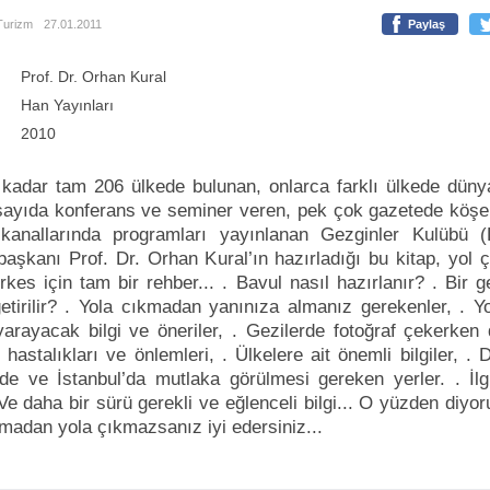
Turizm
27.01.2011
Paylaş
Prof. Dr. Orhan Kural
Han Yayınları
2010
kadar tam 206 ülkede bulunan, onlarca farklı ülkede düny
sayıda konferans ve seminer veren, pek çok gazetede köşe 
anallarında programları yayınlanan Gezginler Kulübü (
aşkanı Prof. Dr. Orhan Kural’ın hazırladığı bu kitap, yol 
kes için tam bir rehber... . Bavul nasıl hazırlanır? . Bir g
etirilir? . Yola cıkmadan yanınıza almanız gerekenler, . Yo
yarayacak bilgi ve öneriler, . Gezilerde fotoğraf çekerken 
hastalıkları ve önlemleri, . Ülkelere ait önemli bilgiler, .
’de ve İstanbul’da mutlaka görülmesi gereken yerler. . İlg
 Ve daha bir sürü gerekli ve eğlenceli bilgi... O yüzden diyor
lmadan yola çıkmazsanız iyi edersiniz...