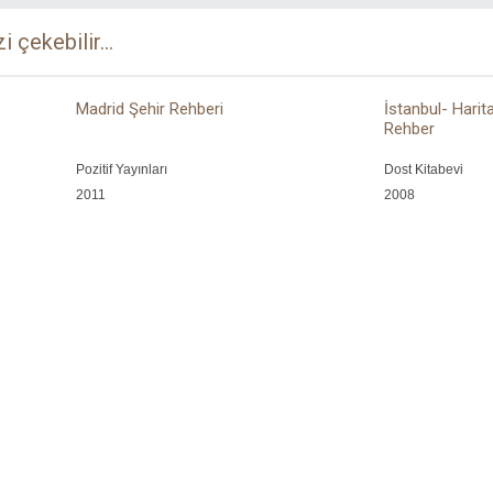
zi çekebilir...
Madrid Şehir Rehberi
İstanbul- Harit
Rehber
Pozitif Yayınları
Dost Kitabevi
2011
2008
Sosyal Medya
ler