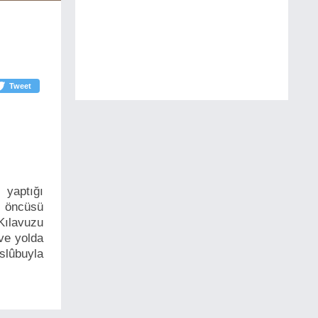
Tweet
 yaptığı
n öncüsü
Kılavuzu
 ve yolda
slûbuyla