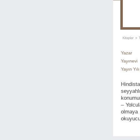
Kitaplar
»
Yazar
Yayınevi
Yayın Yılı
Hindist
seyyahl
konumun
– Yolcul
olmaya 
okuyucu