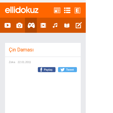
Çin Daması
Zeka
22.01.2011
Paylaş
Tweet