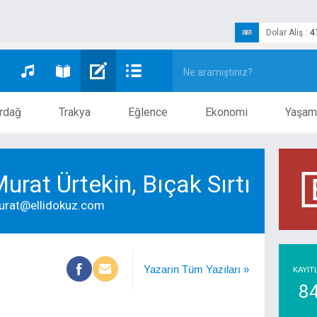
Dolar Alış
:
4
rdağ
Trakya
Eğlence
Ekonomi
Yaşam
urat Ürtekin, Bıçak Sırtı
urat@ellidokuz.com
Yazarın Tüm Yazıları »
KAYIT
8