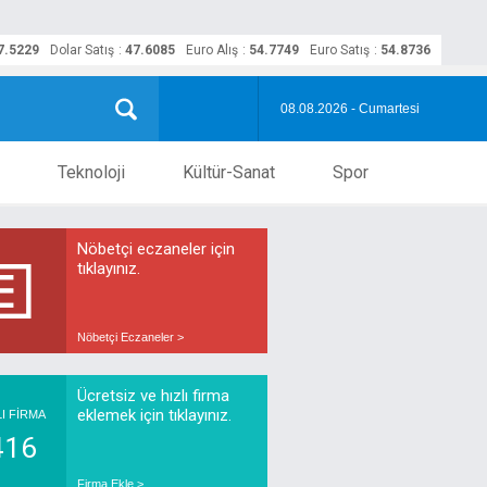
7.5229
Dolar Satış
:
47.6085
Euro Alış
:
54.7749
Euro Satış
:
54.8736
08.08.2026 - Cumartesi
Teknoloji
Kültür-Sanat
Spor
Nöbetçi eczaneler için
tıklayınız.
Nöbetçi Eczaneler >
Ücretsiz ve hızlı firma
eklemek için tıklayınız.
LI FİRMA
416
Firma Ekle >