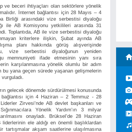
 ve beceri ihtiyaçları olan sektörlere yönelik
lmalıdır. İnternet bağlantısı için 28 Mayıs – 4
a Birliği arasındaki vize serbestisi diyaloğu
lığı ile AB Komisyonu yetkilileri arasında 31
i. Toplantıda, AB ile vize serbestisi diyaloğu
mayan kriterlere ilişkin, Şubat ayında AB
ışma planı hakkında görüş alışverişinde
, vize serbestisi diyaloğunun yeniden
ğu memnuniyeti ifade etmesinin yanı sıra
rlerin karşılanmasına yönelik olumlu bir adım
an bu yana geçen sürede yaşanan gelişmelerin
ni vurguladı.
arın gelecek dönemde sürdürülmesi konusunda
t bağlantısı için 4 Haziran – 2 Temmuz - 28
iderler Zirvesi’nde AB devlet başkanları ve
 Sığınmacılara Yönelik Yardım’ın 3 milyar
ktarılmasını onayladı. Brüksel’de 28 Haziran
iderlerinin ele aldığı en önemli başlıklardan
ir tartışmalar akşam saatlerine ulaşılmasına