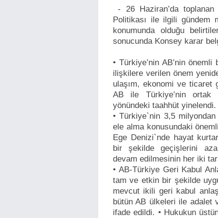
- 26 Haziran’da toplanan 
Politikası ile ilgili gündem
konumunda olduğu belirtilen
sonucunda Konsey karar belge
• Türkiye’nin AB’nin önemli 
ilişkilere verilen önem yenide
ulaşım, ekonomi ve ticaret g
AB ile Türkiye’nin ortak i
yönündeki taahhüt yinelendi
• Türkiye`nin 3,5 milyondan 
ele alma konusundaki önemli ç
Ege Denizi`nde hayat kurtarı
bir şekilde geçişlerini az
devam edilmesinin her iki ta
• AB-Türkiye Geri Kabul Anla
tam ve etkin bir şekilde uyg
mevcut ikili geri kabul anl
bütün AB ülkeleri ile adalet v
ifade edildi. • Hukukun üstü