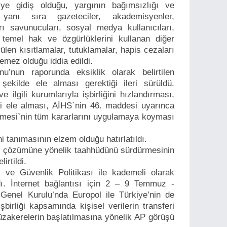
iye gidiş olduğu, yargının bağımsızlığı ve
 yanı sıra gazeteciler, akademisyenler,
rı savunucuları, sosyal medya kullanıcıları,
e temel hak ve özgürlüklerini kullanan diğer
ürülen kısıtlamalar, tutuklamalar, hapis cezaları
lemez olduğu iddia edildi.
u’nun raporunda eksiklik olarak belirtilen
 şekilde ele alması gerektiği ileri sürüldü.
 ilgili kurumlarıyla işbirliğini hızlandırması,
ini ele alması, AİHS`nin 46. maddesi uyarınca
mesi`nin tüm kararlarını uygulamaya koyması
ni tanımasının elzem olduğu hatırlatıldı.
un çözümüne yönelik taahhüdünü sürdürmesinin
irtildi.
 ve Güvenlik Politikası ile kademeli olarak
ı. İnternet bağlantısı için 2 – 9 Temmuz -
enel Kurulu’nda Europol ile Türkiye’nin de
şbirliği kapsamında kişisel verilerin transferi
üzakerelerin başlatılmasına yönelik AP görüşü