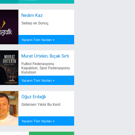
Nedim Kaz
Sebep ve Sonuç
Yazarın Tüm Yazıları »
Murat Ürtekin, Bıçak Sırtı
Futbol Federasyonu
Kapatılsın, Spor Federasyonu
Kurulsun
Yazarın Tüm Yazıları »
Oğuz Erdağlı
Gidersen Yıkılır Bu Kent
Yazarın Tüm Yazıları »