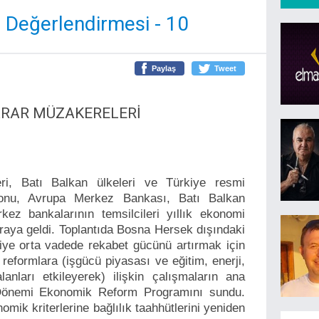
 Değerlendirmesi - 10
Paylaş
Tweet
ARAR MÜZAKERELERİ
i, Batı Balkan ülkeleri ve Türkiye resmi
yonu, Avrupa Merkez Bankası, Batı Balkan
rkez bankalarının temsilcileri yıllık ekonomi
r araya geldi. Toplantıda Bosna Hersek dışındaki
kiye orta vadede rekabet gücünü artırmak için
reformlara (işgücü piyasası ve eğitim, enerji,
lanları etkileyerek) ilişkin çalışmaların ana
 Dönemi Ekonomik Reform Programını sundu.
mik kriterlerine bağlılık taahhütlerini yeniden