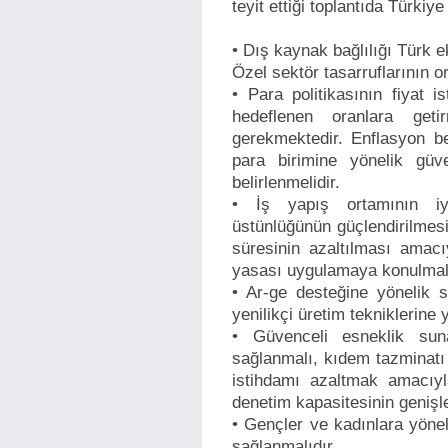
teyit ettiği toplantıda Türkiye
• Dış kaynak bağlılığı Türk 
Özel sektör tasarruflarının 
• Para politikasının fiyat 
hedeflenen oranlara get
gerekmektedir. Enflasyon be
para birimine yönelik güv
belirlenmelidir.
• İş yapış ortamının iy
üstünlüğünün güçlendirilmesi 
süresinin azaltılması amacıy
yasası uygulamaya konulmal
• Ar-ge desteğine yönelik s
yenilikçi üretim tekniklerine
• Güvenceli esneklik suna
sağlanmalı, kıdem tazminatı 
istihdamı azaltmak amacıyla
denetim kapasitesinin genişl
• Gençler ve kadınlara yöne
sağlanmalıdır.