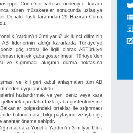
iuseppe Conte’nin vetosu nedeniyle karara
nca süren müzakereler sonucunda uzlaşıya
anı Donald Tusk tarafından 29 Haziran Cuma
ldu.
nelik Yardım’ın 3 milyar €’luk ikinci diliminin
AB liderlerinin aldığı kararlarda Türkiye’ye
deniz göç rotası ile ilgili olarak ABTürkiye
ulanması için ek çaba gösterilmesi, Türkiye`den
esi ve sığınmacı akışının durma noktasına
aşması ve ikili geri kabul anlaşmaları tüm AB
verilmeden uygulanmalıdır.
üşlerini hızlandırmak ve yeni deniz veya kara
engellemek için daha fazla çaba gösterilmesine
ı Balkanlar bölgesindeki ortaklar ile sığınmacı
şinde bulunulması, bilgi paylaşımı ve işbirliği,
 anahtar öneme sahiptir.
ığınmacılara Yönelik Yardım’ın 3 milyar €’luk