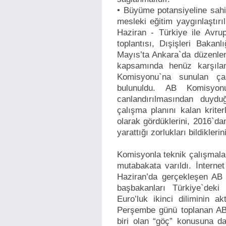
• Büyüme potansiyeline sahip
mesleki eğitim yaygınlaştırı
Haziran - Türkiye ile Avrup
toplantısı, Dışişleri Bakan
Mayıs’ta Ankara`da düzenlend
kapsamında henüz karşılan
Komisyonu`na sunulan çal
bulunuldu. AB Komisyonu
canlandırılmasından duydu
çalışma planını kalan krite
olarak gördüklerini, 2016`d
yarattığı zorlukları bildikleri
Komisyonla teknik çalışmal
mutabakata varıldı. İnterne
Haziran’da gerçekleşen AB L
başbakanları Türkiye`deki
Euro’luk ikinci diliminin a
Perşembe günü toplanan AB l
biri olan “göç” konusuna da