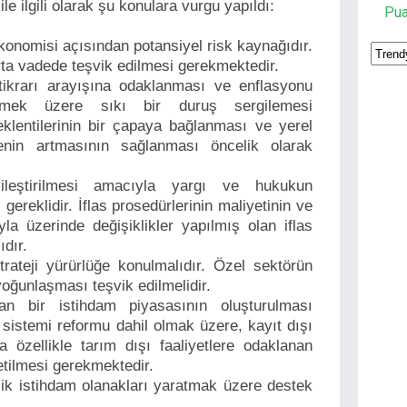
 ile ilgili olarak şu konulara vurgu yapıldı:
Pu
ekonomisi açısından potansiyel risk kaynağıdır.
orta vadede teşvik edilmesi gerekmektedir.
istikrarı arayışına odaklanması ve enflasyonu
irmek üzere sıkı bir duruş sergilemesi
klentilerinin bir çapaya bağlanması ve yerel
enin artmasının sağlanması öncelik olarak
ileştirilmesi amacıyla yargı ve hukukun
gereklidir. İflas prosedürlerinin maliyetinin ve
la üzerinde değişiklikler yapılmış olan iflas
ıdır.
trateji yürürlüğe konulmalıdır. Özel sektörün
 yoğunlaşması teşvik edilmelidir.
n bir istihdam piyasasının oluşturulması
sistemi reformu dahil olmak üzere, kayıt dışı
 özellikle tarım dışı faaliyetlere odaklanan
etilmesi gerekmektedir.
lik istihdam olanakları yaratmak üzere destek