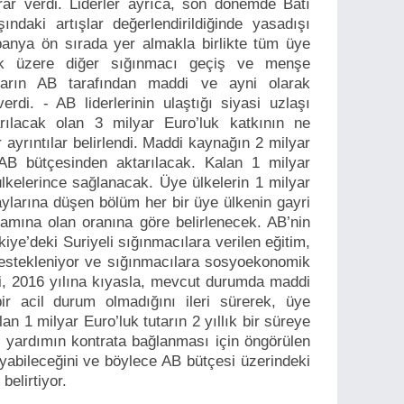
arar verdi. Liderler ayrıca, son dönemde Batı
ındaki artışlar değerlendirildiğinde yasadışı
anya ön sırada yer almakla birlikte tüm üye
ak üzere diğer sığınmacı geçiş ve menşe
baların AB tarafından maddi ve ayni olarak
rdi. - AB liderlerinin ulaştığı siyasi uzlaşı
rılacak olan 3 milyar Euro’luk katkının ne
 ayrıntılar belirlendi. Maddi kaynağın 2 milyar
AB bütçesinden aktarılacak. Kalan 1 milyar
lkelerince sağlanacak. Üye ülkelerin 1 milyar
aylarına düşen bölüm her bir üye ülkenin gayri
plamına olan oranına göre belirlenecek. AB’nin
kiye’deki Suriyeli sığınmacılara verilen eğitim,
destekleniyor ve sığınmacılara sosyoekonomik
i, 2016 yılına kıyasla, mevcut durumda maddi
ir acil durum olmadığını ileri sürerek, üye
an 1 milyar Euro’luk tutarın 2 yıllık bir süreye
, yardımın kontrata bağlanması için öngörülen
yabileceğini ve böylece AB bütçesi üzerindeki
 belirtiyor.