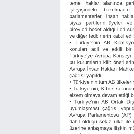
temel haklar alanında ger
işleyişindeki bozulmanın
parlamenterler, insan hakla
siyasi partilerin üyeleri v
bireyleri hedef aldığı ileri s
ve diğer tedbirlerin kabul edi
• Türkiye’nin AB Komisyon
konuları acil ve etkili bir
Türkiye’ye Avrupa Konseyi ve
bu kurumların kilit öneriler
Avrupa İnsan Hakları Mahke
çağrısı yapıldı.
• Türkiye’nin tüm AB ülkeleri
• Türkiye`nin, Kıbrıs sorun
elzem olmaya devam ettiği bel
• Türkiye’nin AB Ortak Dış
uyumlaşması çağrısı yapıld
Avrupa Parlamentosu (AP) G
dahil olduğu sekiz ülke ile i
üzerine anlaşmaya ilişkin m