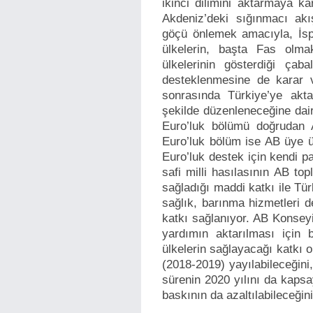
ikinci dilimini aktarmaya k
Akdeniz’deki sığınmacı akış
göçü önlemek amacıyla, İsp
ülkelerin, başta Fas olm
ülkelerinin gösterdiği ça
desteklenmesine de karar ve
sonrasında Türkiye’ye akta
şekilde düzenleneceğine dair
Euro’luk bölümü doğrudan 
Euro’luk bölüm ise AB üye ü
Euro’luk destek için kendi p
safi milli hasılasının AB to
sağladığı maddi katkı ile Tür
sağlık, barınma hizmetleri 
katkı sağlanıyor. AB Konsey
yardımın aktarılması için b
ülkelerin sağlayacağı katkı ol
(2018-2019) yayılabileceğini
sürenin 2020 yılını da kapsa
baskının da azaltılabileceğini