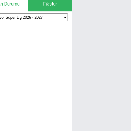
an Durumu
Fikstür