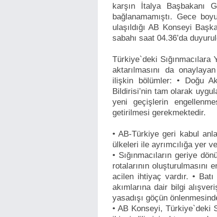
karşın İtalya Başbakanı G
bağlanamamıştı. Gece boyu
ulaşıldığı AB Konseyi Başk
sabahı saat 04.36’da duyuru
Türkiye`deki Sığınmacılara Yö
aktarılmasını da onaylayan 
ilişkin bölümler: • Doğu Ak
Bildirisi’nin tam olarak uyg
yeni geçişlerin engellenm
getirilmesi gerekmektedir.
• AB-Türkiye geri kabul anl
ülkeleri ile ayrımcılığa yer 
• Sığınmacıların geriye dön
rotalarının oluşturulmasını 
acilen ihtiyaç vardır. • Bat
akımlarına dair bilgi alışveri
yasadışı göçün önlenmesinde
• AB Konseyi, Türkiye`deki S