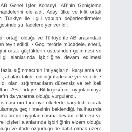
AB Genel İşler Konseyi, AB’nin Genişleme
 maddelerini ele aldı. Aday ülke ve kilit ortak
 Türkiye ile ilgili yapılan değerlendirmeler
sinde şu ifadelere yer verildi:
bir ortağı olduğu ve Türkiye ile AB arasındaki
n teyit edildi. • Göç, terörle mücadele, enerji,
ibi ortak güçlüklerin üstesinden gelinmesi ve
lgi alanlarında işbirliğine devam edilmesi
.
fazla sığınmacının ihtiyaçlarını karşılama ve
abaları takdir edildiği ifadesine yer verildi. •
cı olan, sığınmacıların düzensiz ve tehlikeli
altan AB-Türkiye Bildirgesi`nin uygulanmaya
rafın da yararına olduğu vurgulandı.
şması`nın tüm üye ülkelerle karşılıklı olarak
ulamaya geçirilmesinin beklendiği, halihazırda
aşmalarının uygulanmasına devam edilmesi ve
e içişleri alanlarında işbirliğinin elzem olduğu
nlüğü ve ifade özgürlüğü de dahil olmak üzere