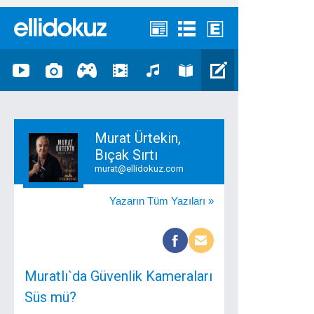
Murat Ürtekin,
Bıçak Sırtı
murat@ellidokuz.com
Yazarın Tüm Yazıları »
Muratlı`da Güvenlik Kameraları
Süs mü?