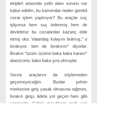
ekipleri arasında yetki alanı sorunu var
kabul edelim, bu kameralar neden gerekli
cezai işlem yapmıyor? Bu araçlar suç
işliyorsa hem suç önlenmiş hem de
devletimiz bu cezalardan kazanç elde
etmiş olur. Vatandaş kolayını bulmuş,” o
bırakıyor, ben de bırakırım” diyorlar.
Bırakın “üzüm üzüme baka baka kararır”
atasözünü, baka baka şıra olmuşlar.
Servis araçlarını da söylemeden
geçemeyeceğim. Bunlar şehrin
merkezine giriş yasak olmasına rağmen,
bırakın girişi, âdeta yol geçen hanı gibi
yapmışlar. Şehrin meydanını park yeri
olarak kullanmak mı dersiniz, servis
durağı olarak kullanmak mı dersiniz,
adını siz koyun. Büyükşehir olmuş