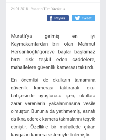
24.01.2018
Yazarın Tüm Yazıları »
Paylaş
Tweet
Muratlı’ya gelmiş en iyi
Kaymakamlardan biri olan Mahmut
Hersanlıoğlu’göreve başlar başlamaz
bazı risk teşkil eden caddelere,
mahallelere güvenlik kamerası taktırdı.
En önemlisi de okulların tamamına
güvenlik kamerası taktırarak, okul
bahçesinde uyuşturucu içen, okullara
zarar verenlerin yakalanmasına vesile
olmuştur. Bununla da yetinmemiş, esnafı
da ikna ederek kamera takmalarını teşvik
etmiştir. Özellikle bir mahallede çıkan
kavgaları kamera sistemiyle önlemiştir.