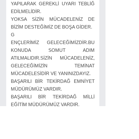
YAPILARAK GEREKLİ UYARI TEBLİĞ
EDİLMELİDİR.
YOKSA SİZİN MÜCADELENİZ DE
BİZİM DESTEĞİMİZ DE BOŞA GİDER.
G
ENÇLERİMİZ GELECEĞİMİZDİR.BU
KONUDA SOMUT ADIM
ATILMALIDIR.SİZİN MÜCADELENİZ,
GELECEĞİMİZİN TEMİNAT
MÜCADELESİDİR VE YANINIZDAYIZ.
BAŞARILI BİR TEKİRDAĞ EMNİYET
MÜDÜRÜMÜZ VARDIR.
BAŞARILI BİR TEKİRDAĞ MİLLİ
EĞİTİM MÜDÜRÜMÜZ VARDIR.
BAŞARILI BİR TEKİRDAĞ KÜLTÜR VE
TURİZM MÜDÜRÜMÜZ VARDIR.
BAŞARILI GENÇ VE GİRİŞİMCİ
KAYMAKAMLARIMIZ VARDIR. (ASLAN