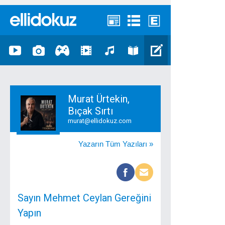
Murat Ürtekin,
Bıçak Sırtı
murat@ellidokuz.com
Yazarın Tüm Yazıları »
Sayın Mehmet Ceylan Gereğini
Yapın