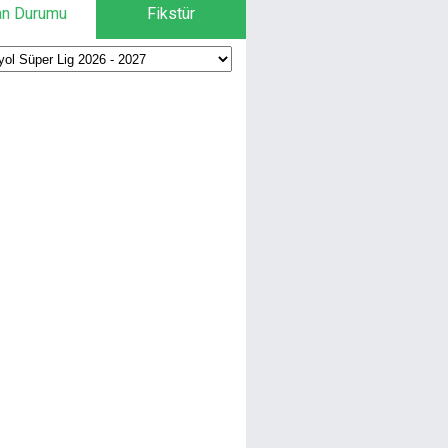
an Durumu
Fikstür