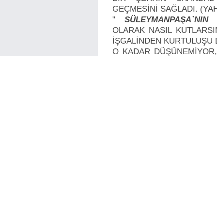
GEÇMESİNİ SAĞLADI. (YA
"
SÜLEYMANPAŞA`NIN
OLARAK NASIL KUTLARSI
İŞGALİNDEN KURTULUŞU 
O KADAR DÜŞÜNEMİYOR,
ALBAYRAK NASIL BÖYLE 
- YİNE TARİHE TEKİRDAĞ 
TAM BİR FİYASKO OLDU.
- Tarihe, derneklerin old
DIŞARI EDEN İLK BE
(
TEKİRDAĞLILAR DERNEĞİ
DIŞARI EDİP, HAYAL ADAS
YERİ YAPTILAR.(KOYU 
TEKİRDAĞLILAR DERN
ÖĞRETMEN YAŞAR ERGENE
- Tarihe engelliler üzerinde
ilk başkan olarak geçti.
- TARİHE HEM BELEDİY
HEM DE KURUMSAL ENGE
BAHÇESİNİ ELİNDEN 