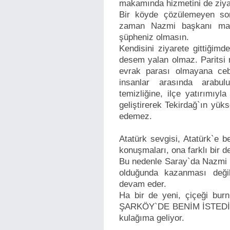
makamında hizmetini de ziyar
Bir köyde çözülemeyen so
zaman Nazmi başkanı mak
şüpheniz olmasın.
Kendisini ziyarete gittiğim
desem yalan olmaz. Paritsi n
evrak parası olmayana ceb
insanlar arasında arabu
temizliğine, ilçe yatırımıy
geliştirerek Tekirdağ`ın yük
edemez.
Atatürk sevgisi, Atatürk`e b
konuşmaları, ona farklı bir d
Bu nedenle Saray`da Nazmi 
olduğunda kazanması deği
devam eder.
Ha bir de yeni, çiçeği burn
ŞARKÖY`DE BENİM İSTEDİĞ
kulağıma geliyor.