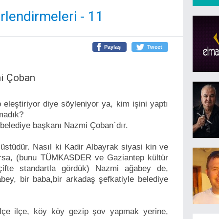
lendirmeleri - 11
Paylaş
Tweet
i Çoban
eleştiriyor diye söyleniyor ya, kim işini yaptı
zmadık?
y belediye başkanı Nazmi Çoban`dır.
r üstüdür. Nasıl ki Kadir Albayrak siyasi kin ve
yorsa, (bunu TÜMKASDER ve Gaziantep kültür
 çifte standartla gördük) Nazmi ağabey de,
bey, bir baba,bir arkadaş şefkatiyle belediye
ilçe ilçe, köy köy gezip şov yapmak yerine,