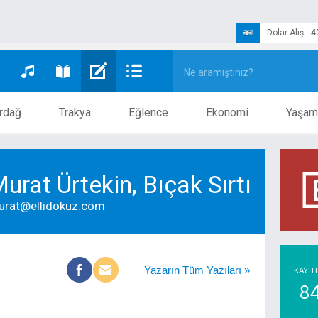
Dolar Alış
:
4
rdağ
Trakya
Eğlence
Ekonomi
Yaşam
urat Ürtekin, Bıçak Sırtı
urat@ellidokuz.com
Yazarın Tüm Yazıları »
KAYIT
8