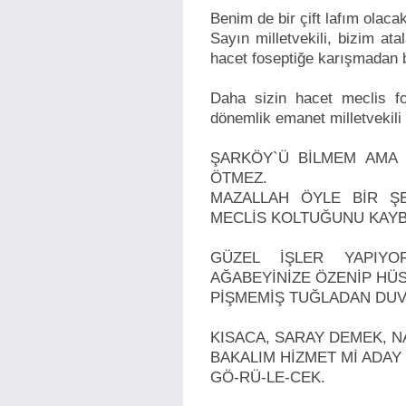
Benim de bir çift lafım olacak
Sayın milletvekili, bizim ata
hacet foseptiğe karışmadan 
Daha sizin hacet meclis fo
dönemlik emanet milletvekili
ŞARKÖY`Ü BİLMEM AMA 
ÖTMEZ.
MAZALLAH ÖYLE BİR ŞE
MECLİS KOLTUĞUNU KAYB
GÜZEL İŞLER YAPIYO
AĞABEYİNİZE ÖZENİP HÜ
PİŞMEMİŞ TUĞLADAN DUVA
KISACA, SARAY DEMEK, N
BAKALIM HİZMET Mİ ADAY
GÖ-RÜ-LE-CEK.