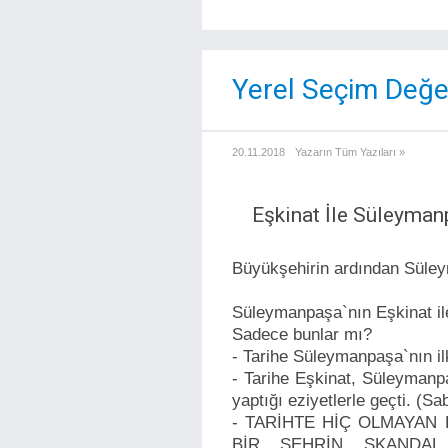
Yerel Seçim Değer
20.11.2018
Yazarın Tüm Yazıları »
Eşkinat İle Süleyman
Büyükşehirin ardından Süley
Süleymanpaşa`nın Eşkinat ile 
Sadece bunlar mı?
- Tarihe Süleymanpaşa`nın il
- Tarihe Eşkinat, Süleymanp
yaptığı eziyetlerle geçti. (S
- TARİHTE HİÇ OLMAYAN
BİR ŞEHRİN SKANDAL