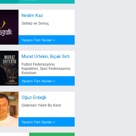
Nedim Kaz
Sebep ve Sonuç
Yazarın Tüm Yazıları »
Murat Ürtekin, Bıçak Sırtı
Futbol Federasyonu
Kapatılsın, Spor Federasyonu
Kurulsun
Yazarın Tüm Yazıları »
Oğuz Erdağlı
Gidersen Yıkılır Bu Kent
Yazarın Tüm Yazıları »