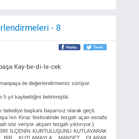
lendirmeleri - 8
Paylaş
Tweet
paşa Kay-be-di-le-cek
manpaşa ile değerlendirmemiz sürüyor.
5 yıl kaybettiğini belirtmiştik.
k belediye başkanı başarısız olarak geçti.
aşa`nın Kiraz festivalinde tezgah açan esnafa
abah söz veriyor akşam tezgah yıktırıyor.)
 BİR İLÇENİN KURTULUŞUNU KUTLAYARAK
 BİR KUTLAMAYLA MANŞET OLARAK