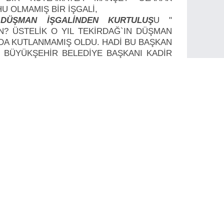
HU OLMAMIŞ BİR İŞGALİ,
 DÜŞMAN İŞGALİNDEN KURTULUŞ
U "
N? ÜSTELİK O YIL TEKİRDAĞ`IN DÜŞMAN
DA KUTLANMAMIŞ OLDU. HADİ BU BAŞKAN
 BÜYÜKŞEHİR BELEDİYE BAŞKANI KADİR
BİR REZALETE GÖZ YUMUYOR?
KİRAZ FESTİVALİNİ BİR İLÇE KUTLADI VE
uğu yerden KENDİ İLÇESİNİN DERNEĞİNİ KAPI
LEDİYE OLMA ÜNVANINI ELDE ETTİ.
Nİ GÜLFERAH GÜRAL İLE BİRLİKTE KAPI
I DİYE SOSYETİK KOKTEYL, NİŞAN, DÜĞÜN
BİR SOSYAL DEMOKRAT OLAN O DÖNEMİN
EK BAŞKAN YARDIMCISI RAHMETLİ
`NİN KEMİKLERİ SIZLIYORDUR
)
n şov yapan, belediye bünyesinde dernek kuran
E BÜNYESİNDE ENGELLİ DERNEĞİ KURUP
LLİ DERNEĞİNİN DERNEK YARARINA ÇAY
ALMA CÜRETİNİ GÖSTEREN,DERNEK