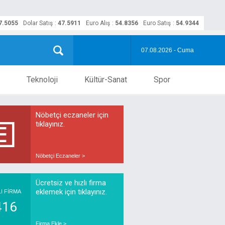
7.5055
Dolar Satış
:
47.5911
Euro Alış
:
54.8356
Euro Satış
:
54.9344
07.08.2026 - Cuma
Teknoloji
Kültür-Sanat
Spor
Nöbetçi eczaneler için
tıklayınız.
Nöbetçi Eczaneler >
Ücretsiz ve hızlı firma
eklemek için tıklayınız.
LI FİRMA
416
Firma Ekle >