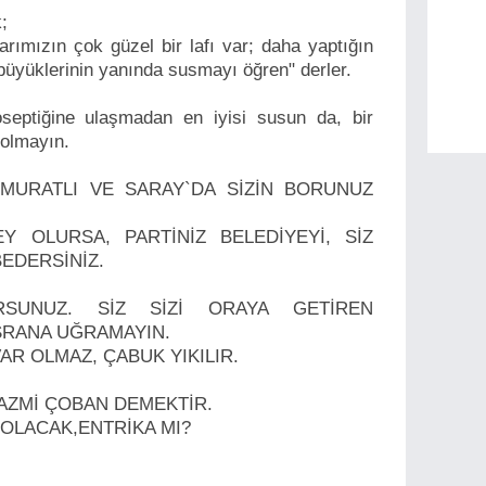
;
larımızın çok güzel bir lafı var; daha yaptığın
büyüklerinin yanında susmayı öğren" derler.
septiğine ulaşmadan en iyisi susun da, bir
 olmayın.
MURATLI VE SARAY`DA SİZİN BORUNUZ
Y OLURSA, PARTİNİZ BELEDİYEYİ, SİZ
EDERSİNİZ.
RSUNUZ. SİZ SİZİ ORAYA GETİREN
SRANA UĞRAMAYIN.
R OLMAZ, ÇABUK YIKILIR.
AZMİ ÇOBAN DEMEKTİR.
 OLACAK,ENTRİKA MI?