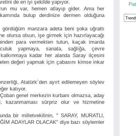
etini de en iyi şekilde yapıyor.
Pu
run mu var, hemen atlayıp gider. Ama her
amında bulup derdinize dermen olduğuna
de gördüğüm manzara adeta beni şoka uğrattı
e olursa olsun, işe girmek için hazırlayacağı
inden para vermekten tutun, kaçak imarda
luculuk yapmaya, sanata, sağlığa, çevre
la kalkınmaya kadar her alanda Saray ilçesini
selen değeri yapmak için çabasını kimse inkar
enzerliği, Atatürk`den ayırt edilemeyen söylev
eğer katıyor.
Çoban genel merkezin kurbanı olmazsa, aday
l, kazanmaması sürpriz olur ve hizmetine
unda bir milletvekilinin, " SARAY, MURATLI,
İM ADAYLAR OLACAK" diye bazı söylemler