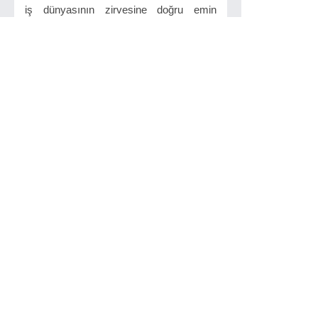
iş dünyasının zirvesine doğru emin
adımlarla yürüdüğünü belirtti. TÜMKİAD,
attığı her adımda ülkenin ekonomik ve
toplumsal kalkınmasına katkı sunmayı
amaçlıyor. Girişimciliği, üretimi ve yerli-
milli değerleri önceleyen yapısıyla, iş
dünyasında güçlü bir alternatif olmaya
devam ediyor.
Kaynak : Murat Ürtekin
İlginizi Çekebilir
Tekirdağlı
Sürücülerden O Araç