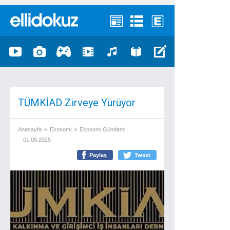
TÜMKİAD Zirveye Yürüyor
Anasayfa
»
Ekonomi
»
Ekonomi Gündemi
01.08.2025
Paylaş
Tweet