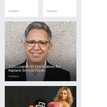
Edebiyat
Edebiyat
Zülfü Livaneli’nin Yeni Kitabının Adı
Kaplanın Sırtında Olacak
Edebiyat