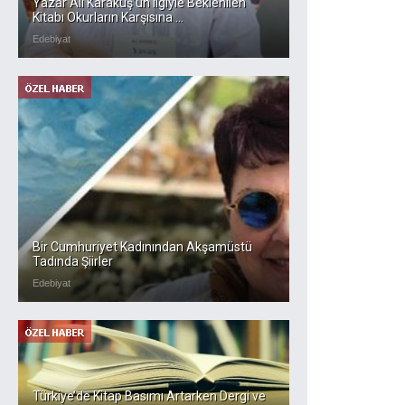
Yazar Ali Karakuş’un ilgiyle Beklenilen
Kitabı Okurların Karşısına ...
Edebiyat
Bir Cumhuriyet Kadınından Akşamüstü
Tadında Şiirler
Edebiyat
Türkiye’de Kitap Basımı Artarken Dergi ve