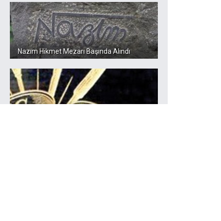
Nazım Hikmet Mezarı Başında Alındı
Harry Potter’ın Yazarından Yeni Hikayeler