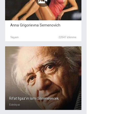
Anna Grigorievna Semenovich
Yaşam
22647 izlenme
Rıfat Ilgaz’ın İsmi Silinmeyecek
Edebiyat