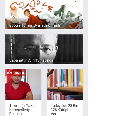
Google Tomris Uyar`ı Unutmadı
Sabahattin Ali 113 Yaşında
Tekirdağlı Yazar
Türkiye’de 28 Bin
Hemşerileriyle
126 Kütüphane
Buluştu
Var