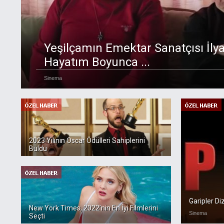
Yeşilçamın Emektar Sanatçısı İly
Hayatım Boyunca ...
Sinema
2023 Yılının Oscar Ödülleri Sahiplerini
Buldu
Garipler D
New York Times, 2022’nin En İyi Filmlerini
Sinema
Seçti