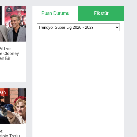
Puan Durumu
Fikstür
itt ve
e Clooney
en Bir
a
ot
e’nin Tozlu