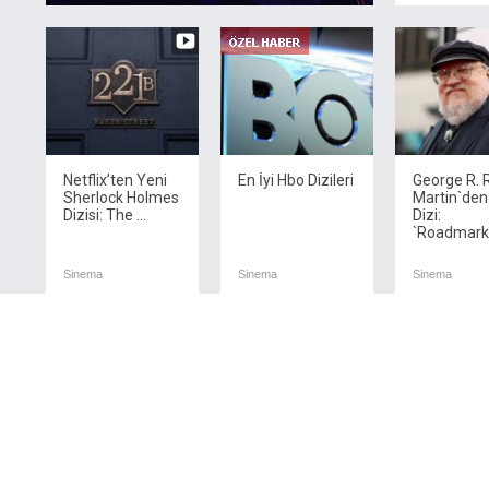
Netflix’ten Yeni
En İyi Hbo Dizileri
George R. R
Sherlock Holmes
Martin`den
Dizisi: The ...
Dizi:
`Roadmarks`
Sinema
Sinema
Sinema
Haftanın Filmleri