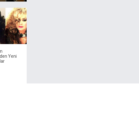
en
nden Yeni
lar