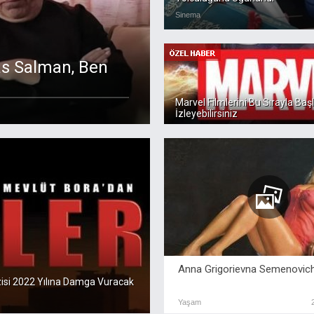
Sinema
as Salman, Ben
Marvel Filmlerini Bu Sırayla Baş
İzleyebilirsiniz
Anna Grigorievna Semenovic
izisi 2022 Yılına Damga Vuracak
Yaşam