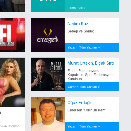
Firma Ekle >
Nedim Kaz
Sebep ve Sonuç
layarak
Yazarın Tüm Yazıları »
Murat Ürtekin, Bıçak Sırtı
Futbol Federasyonu
Kapatılsın, Spor Federasyonu
Kurulsun
Yazarın Tüm Yazıları »
Oğuz Erdağlı
Gidersen Yıkılır Bu Kent
h
22647 izlenme
Yazarın Tüm Yazıları »