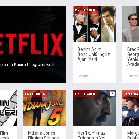
Benim Adım
Brad P
Bond Ünlü İngiliz
Georg
Ajanı Yeni ...
Yenid
Arad
kiye`nin Kasım Programı Belli
Sinema
Sinema
 Film
Indiana Jones
Netflix, Yılmaz
Marg
recek
Filminin Setinde
Erdoğan’ın Yer
Robbi