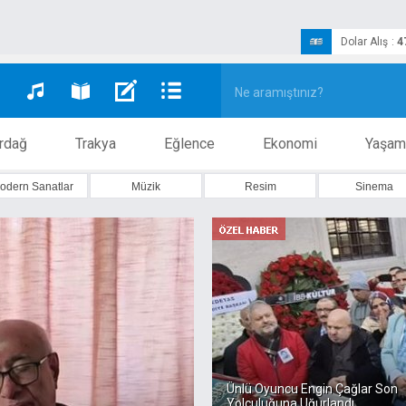
Dolar Alış
:
4
rdağ
Trakya
Eğlence
Ekonomi
Yaşam
odern Sanatlar
Müzik
Resim
Sinema
Ünlü Oyuncu Engin Çağlar Son
Yolculuğuna Uğurlandı