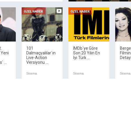
.
101
IMDb`ye Göre
Berg
 Yeni
Dalmaçyalılar`ın
Son 20 Yılın En
Filmi
Live-Action
İyi Türk ...
Detay
 ...
Versiyonu ...
Sinema
Sinema
Sinema