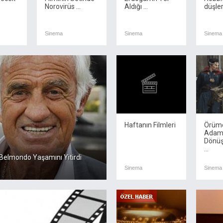
Norovirüs ...
Aldığı ...
düşleri
Sinema
Sinema
Sinema
Haftanın Filmleri
Örümc
Adam:
Dönüş
...
Belmondo Yaşamını Yitirdi
Sinema
Sinema