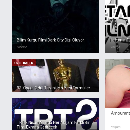
Bilim Kurgu Filmi Dark City Dizi Oluyor
Haftanın F
Sinema
Sinema
93. Oscar Ödül Töreni İçin Yeni Formüller
Amourant
TRT 2 Nisan Ayında Her Akşam Farklı Bir
Filmi Ekrana Getirecek
Yaşam