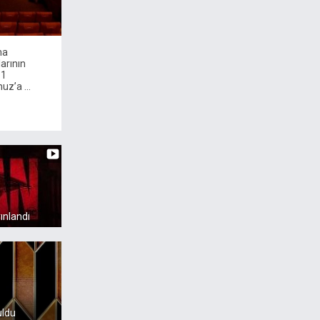
ma
arının
 1
z’a ...
ınlandı
uldu