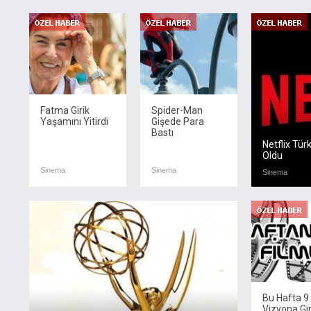
Fatma Girik
Spider-Man
Yaşamını Yitirdi
Gişede Para
Bastı
Netflix Tür
Oldu
Sinema
Sinema
Sinema
Bu Hafta 9
Vizyona Gi