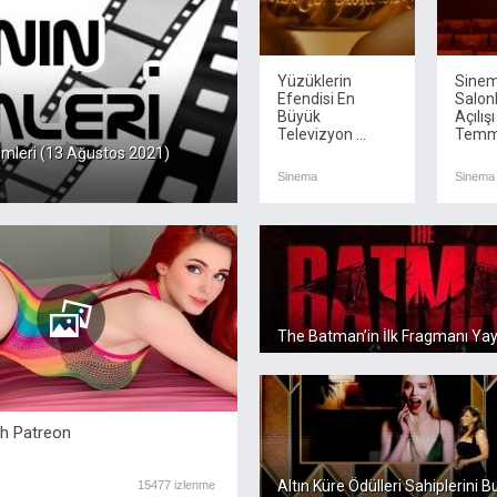
Yüzüklerin
Sine
Efendisi En
Salonl
Büyük
Açılışı
Televizyon ...
Temmu
ilmleri (13 Ağustos 2021)
Sinema
Sinema
The Batman’in İlk Fragmanı Yay
h Patreon
Altın Küre Ödülleri Sahiplerini B
15477 izlenme