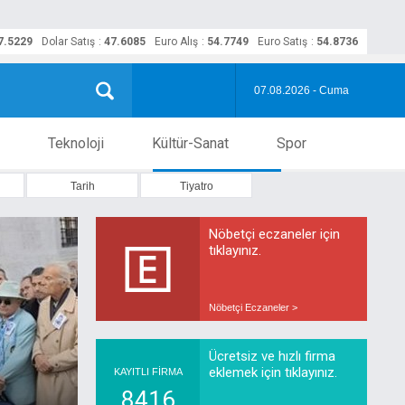
7.5229
Dolar Satış
:
47.6085
Euro Alış
:
54.7749
Euro Satış
:
54.8736
07.08.2026 - Cuma
Teknoloji
Kültür-Sanat
Spor
Tarih
Tiyatro
Nöbetçi eczaneler için
tıklayınız.
Nöbetçi Eczaneler >
Ücretsiz ve hızlı firma
eklemek için tıklayınız.
KAYITLI FİRMA
8416