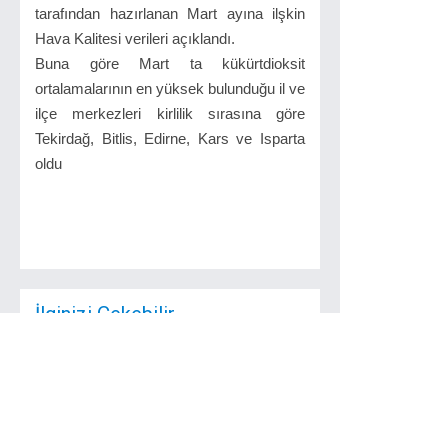
tarafından hazırlanan Mart ayına ilşkin
Hava Kalitesi verileri açıklandı.
Buna göre Mart ta kükürtdioksit
ortalamalarının en yüksek bulunduğu il ve
ilçe merkezleri kirlilik sırasına göre
Tekirdağ, Bitlis, Edirne, Kars ve Isparta
oldu
İlginizi Çekebilir
3 Şubat Mevlid
Kandili Tekirdağ
Programı
Tekirdağ İl
müftülüğünden alınan