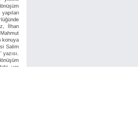
dönüşüm
 yapılan
örlüğünde
z, İlhan
 Mahmut
ın konuya
isi Salim
’ yazısı.
 dönüşüm
dahi yer
iye’deki
an Çetin
 ve buna
ni ve bu