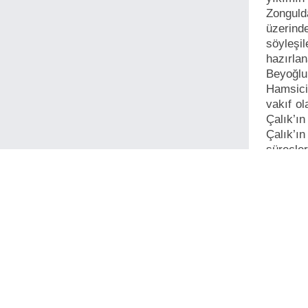
Zongul
üzerind
söyleşil
hazırla
Beyoğl
Hamsici’
vakıf ol
Çalık’ın
Çalık’ı
süreçle
almayan
maden i
Uygur’u
uygun t
dönemler
İlgilini