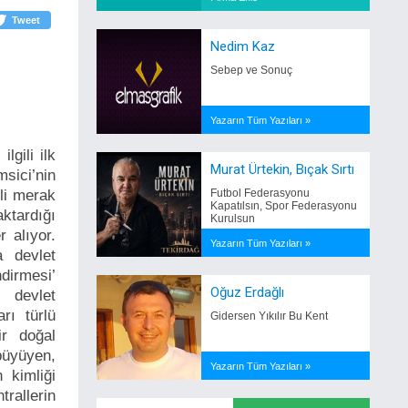
Tweet
Nedim Kaz
Sebep ve Sonuç
Yazarın Tüm Yazıları »
lgili ilk
Murat Ürtekin, Bıçak Sırtı
sici’nin
ili merak
Futbol Federasyonu
Kapatılsın, Spor Federasyonu
ktardığı
Kurulsun
 alıyor.
Yazarın Tüm Yazıları »
a devlet
dirmesi’
Oğuz Erdağlı
 devlet
rı türlü
Gidersen Yıkılır Bu Kent
ir doğal
büyüyen,
Yazarın Tüm Yazıları »
 kimliği
trallerin