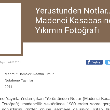
Yerüstünden Notlar..
Madenci Kasabasın
Yıkımın Fotoğrafı
Diğer
24.01.2011
Paylaş
Mahmut Hamsici/ Alaattin Timur
Notabene Yayınları
2011
ne Yayınları’ndan çıkan ‘Yerüstünden Notlar (Madenci Kas
 Fotoğrafı)’ madencilik sektöründe 1980’lerden sonra ger
 sonuçlarını gözler önüne sermeye çalışıyor. Kitap b