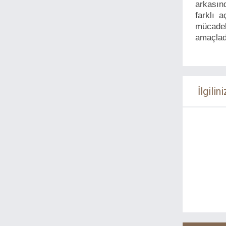
Kültür
Macera
arkasın
farklı 
Mitoloji
Mizah
mücadel
Müzik
Öykü
amaçlad
Polisiye
Prestij
Psikoloji
Roman Çeviri
Roman Yerli
Romantik
İlgilini
Sağlık
Sanat-Tasarım
Sinema-Tiyatro
Siyaset
Sosyoloji
Söyleşi
Sözlük
Spor
Şehir Kitapları
Şiir
Tarih
Tasavvuf
Turizm
Yemek