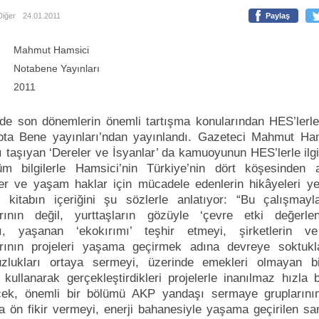
Diğer
24.01.2011
Paylaş
Mahmut Hamsici
Notabene Yayınları
2011
de son dönemlerin önemli tartışma konularından HES’lerle i
ota Bene yayınları’ndan yayınlandı. Gazeteci Mahmut Ham
 taşıyan ‘Dereler ve İsyanlar’ da kamuoyunun HES’lerle ilg
tüm bilgilerle Hamsici’nin Türkiye’nin dört köşesinden a
er ve yaşam haklar için mücadele edenlerin hikâyeleri yer
 kitabın içeriğini şu sözlerle anlatıyor: “Bu çalışmayl
rının değil, yurttaşların gözüyle ‘çevre etki değerlen
ı, yaşanan ‘ekokırımı’ teşhir etmeyi, şirketlerin ve
rının projeleri yaşama geçirmek adına devreye soktukla
zlukları ortaya sermeyi, üzerinde emekleri olmayan b
 kullanarak gerçekleştirdikleri projelerle inanılmaz hızla 
ek, önemli bir bölümü AKP yandaşı sermaye gruplarının
 ön fikir vermeyi, enerji bahanesiyle yaşama geçirilen san