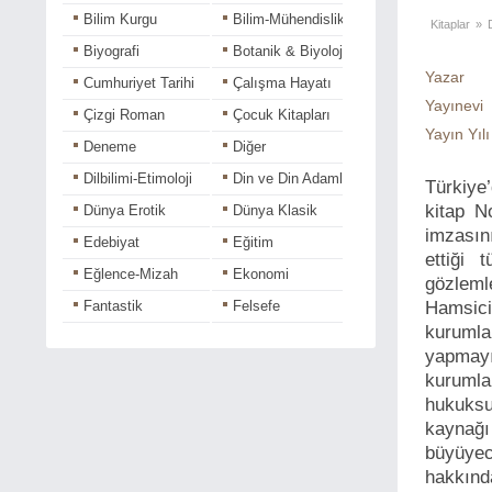
Bilim Kurgu
Bilim-Mühendislik
Kitaplar
»
Biyografi
Botanik & Biyoloji
Yazar
Cumhuriyet Tarihi
Çalışma Hayatı
Yayınevi
Çizgi Roman
Çocuk Kitapları
Yayın Yılı
Deneme
Diğer
Dilbilimi-Etimoloji
Din ve Din Adamları
Türkiye’
kitap N
Dünya Erotik
Dünya Klasik
imzasını
Edebiyat
Eğitim
ettiği 
Eğlence-Mizah
Ekonomi
gözleml
Fantastik
Felsefe
Hamsici
kurumla
Fotoğraf-Grafik
Gençlik
yapmay
Gezi
Halk Ozanları
kurumla
Hikaye
Hobi
hukuksu
kaynağı
Hukuk - İş Dünyası
Kadın-Erkek
büyüyec
Kişisel-Gelişim
Korku-Gerilim
hakkında