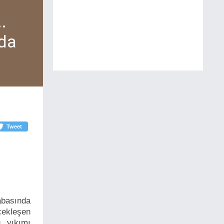
.
da
Tweet
abasında
çekleşen
u yıkımı