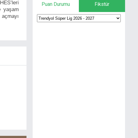
HES’leri
Puan Durumu
Fikstür
ve yaşam
a açmayı