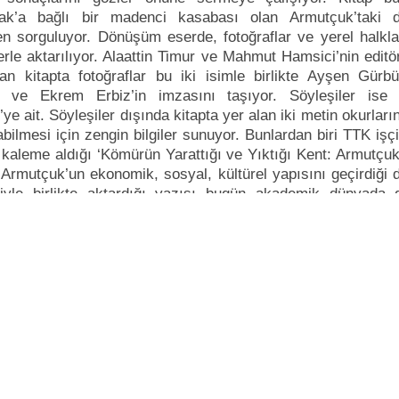
dak’a bağlı bir madenci kasabası olan Armutçuk’taki 
en sorguluyor. Dönüşüm eserde, fotoğraflar ve yerel halkla
erle aktarılıyor. Alaattin Timur ve Mahmut Hamsici’nin edit
nan kitapta fotoğraflar bu iki isimle birlikte Ayşen Gürbü
u ve Ekrem Erbiz’in imzasını taşıyor. Söyleşiler ise
ye ait. Söyleşiler dışında kitapta yer alan iki metin okurlar
abilmesi için zengin bilgiler sunuyor. Bunlardan biri TTK işç
 kaleme aldığı ‘Kömürün Yarattığı ve Yıktığı Kent: Armutçuk
n Armutçuk’un ekonomik, sosyal, kültürel yapısını geçirdiği
riyle birlikte aktardığı yazısı bugün akademik dünyada 
 ve uzun araştırmalar ile ortaya çıkarılmış bir metin. Türk
şçilerinin sendikal mücadelesinde çok özel bir yeri bulun
n metni ise Türkiye’deki maden işletmelerinin yapısını
oplumsal yaşamın 1800’lerden bugüne kadarki dönemleri
in kendine ait özelliklerini genel hatlarıyla aktarıyor.
zi çekebilir...