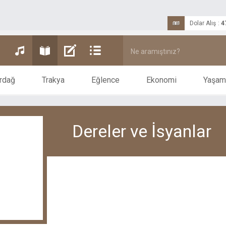
Dolar Alış
:
4
rdağ
Trakya
Eğlence
Ekonomi
Yaşam
Dereler ve İsyanlar