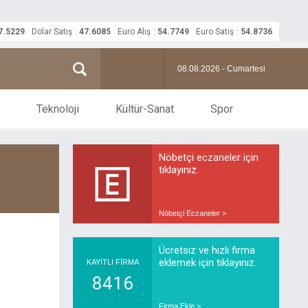
7.5229
Dolar Satış
:
47.6085
Euro Alış
:
54.7749
Euro Satış
:
54.8736
08.08.2026 - Cumartesi
Teknoloji
Kültür-Sanat
Spor
Nöbetçi eczaneler için
tıklayınız.
Nöbetçi Eczaneler >
Ücretsiz ve hızlı firma
eklemek için tıklayınız.
KAYITLI FİRMA
8416
Firma Ekle >