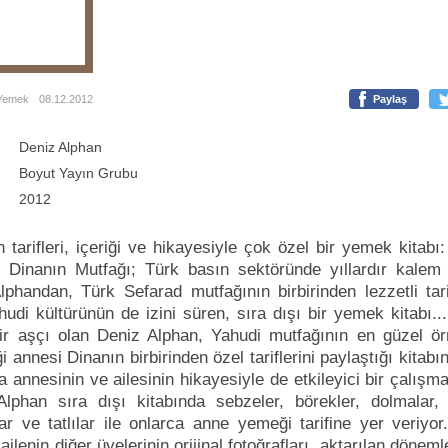
Yemek
08.12.2012
Paylaş
Deniz Alphan
Boyut Yayın Grubu
2012
 tarifleri, içeriği ve hikayesiyle çok özel bir yemek kitabı
! Dinanın Mutfağı; Türk basın sektöründe yıllardır kalem
phandan, Türk Sefarad mutfağının birbirinden lezzetli tarif
udi kültürünün de izini süren, sıra dışı bir yemek kitabı..
bir aşçı olan Deniz Alphan, Yahudi mutfağının en güzel örn
i annesi Dinanın birbirinden özel tariflerini paylaştığı kitabı
annesinin ve ailesinin hikayesiyle de etkileyici bir çalış
 Alphan sıra dışı kitabında sebzeler, börekler, dolmalar, b
ar ve tatlılar ile onlarca anne yemeği tarifine yer veriyor
ailenin diğer üyelerinin orijinal fotoğrafları, aktarılan döneml