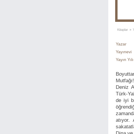
Kitaplar
»
Yazar
Yayınevi
Yayın Yılı
Boyuttan
Mutfağı
Deniz Al
Türk-Yah
de iyi 
öğrendiğ
zamanda 
atıyor.
sakatatl
Dina ve 