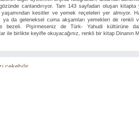
gözünde canlandırıyor. Tam 143 sayfadan oluşan kitapta 
 yaşamından kesitler ve yemek reçeteleri yer almıyor. 
 ya da geleneksel cuma akşamları yemekleri de renkli v
le bezeli. Pişirmeseniz de Türk- Yahudi kültürüne dai
ar ile birlikte keyifle okuyacağınız, renkli bir kitap Dinanın M
zi çekebilir...
Hızlı Şarap Kursu
Meyhanedeyiz 
Bu Gece
Akılçelen Kitaplar
Esen Kitap
2018
2014