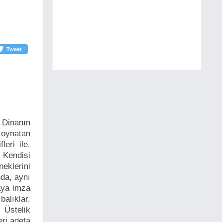
Tweet
: Dinanın
 oynatan
leri ile,
. Kendisi
eklerini
nda, aynı
maya imza
alıklar,
. Üstelik
eri adeta