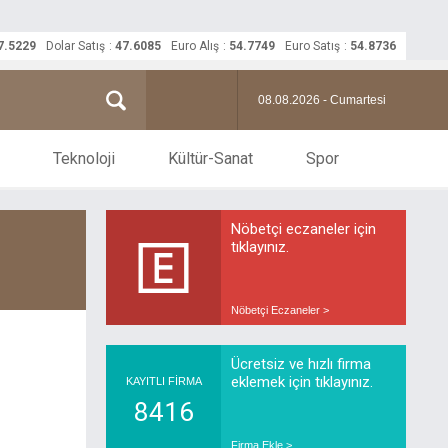
7.5229
Dolar Satış
:
47.6085
Euro Alış
:
54.7749
Euro Satış
:
54.8736
08.08.2026 - Cumartesi
Teknoloji
Kültür-Sanat
Spor
Nöbetçi eczaneler için
tıklayınız.
Nöbetçi Eczaneler >
Ücretsiz ve hızlı firma
eklemek için tıklayınız.
KAYITLI FİRMA
8416
Firma Ekle >