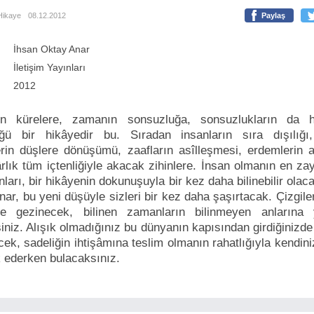
Hikaye
08.12.2012
Paylaş
İhsan Oktay Anar
İletişim Yayınları
2012
rin kürelere, zamanın sonsuzluğa, sonsuzlukların da h
ğü bir hikâyedir bu. Sıradan insanların sıra dışılığı,
erin düşlere dönüşümü, zaafların asîlleşmesi, erdemlerin a
lık tüm içtenliğiyle akacak zihinlere. İnsan olmanın en za
ları, bir hikâyenin dokunuşuyla bir kez daha bilinebilir olac
ar, bu yeni düşüyle sizleri bir kez daha şaşırtacak. Çizgile
de gezinecek, bilinen zamanların bilinmeyen anlarına 
niz. Alışık olmadığınız bu dünyanın kapısından girdiğinizde
ek, sadeliğin ihtişâmına teslim olmanın rahatlığıyla kendini
k ederken bulacaksınız.