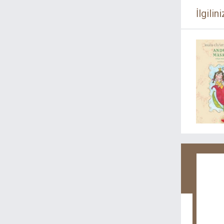
Kültür
Macera
İlgilini
Mitoloji
Mizah
Müzik
Öykü
Polisiye
Prestij
Psikoloji
Roman Çeviri
Roman Yerli
Romantik
Sağlık
Sanat-Tasarım
Sinema-Tiyatro
Siyaset
Sosyoloji
Söyleşi
Sözlük
Spor
Şehir Kitapları
Şiir
Tarih
Tasavvuf
Turizm
Yemek