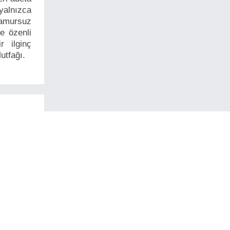
yalnızca
Hamursuz
e özenli
r ilginç
utfağı.
Yine