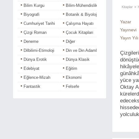
Bilim Kurgu
Bilim-Mühendislik
Kitaplar
»
Biyografi
Botanik & Biyoloji
Yazar
Cumhuriyet Tarihi
Çalışma Hayatı
Yayınevi
Çizgi Roman
Çocuk Kitapları
Yayın Yılı
Deneme
Diğer
Dilbilimi-Etimoloji
Din ve Din Adamları
Çizgile
dönüştü
Dünya Erotik
Dünya Klasik
hikâyel
Edebiyat
Eğitim
günâhkâr
Eğlence-Mizah
Ekonomi
yüce yan
Fantastik
Felsefe
Oktay An
küreler
Fotoğraf-Grafik
Gençlik
edeceksi
Gezi
Halk Ozanları
hissedec
Hikaye
Hobi
yolculu
Hukuk - İş Dünyası
Kadın-Erkek
Kişisel-Gelişim
Korku-Gerilim