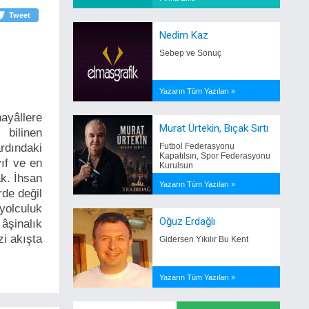
Tweet
Nedim Kaz
Sebep ve Sonuç
Yazarın Tüm Yazıları »
ayâllere
Murat Ürtekin, Bıçak Sırtı
 bilinen
rdındaki
Futbol Federasyonu
Kapatılsın, Spor Federasyonu
yıf ve en
Kurulsun
ak. İhsan
Yazarın Tüm Yazıları »
rde değil
yolculuk
Oğuz Erdağlı
 âşinalık
zi akışta
Gidersen Yıkılır Bu Kent
Yazarın Tüm Yazıları »