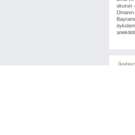
okurun 
Dinanın
Bayramı
öyküler
anekdotl
İlgilini