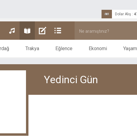
Dolar Alış
:
4
rdağ
Trakya
Eğlence
Ekonomi
Yaşam
Yedinci Gün