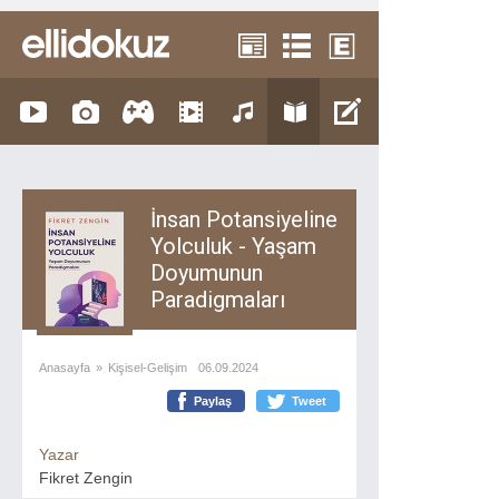
İnsan Potansiyeline
Yolculuk - Yaşam
Doyumunun
Paradigmaları
Anasayfa
»
Kişisel-Gelişim
06.09.2024
Paylaş
Tweet
Yazar
Fikret Zengin