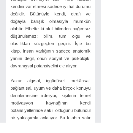
kendini var etmesi sadece iyi hâl durumu
değildir. Bütünüyle kendi, etrafı ve
doğayla barışık olmasıyla mümkün
olabilir. Elbette ki akıl bilimden bağımsız
düşünülemez; bilim, tüm olgu ve
olasılıkları süzgeçten geçirir. İşte bu
kitap, insan varlığının sadece anatomik
yanını değil, onun sosyal ve psikolojik,
davranışsal potansiyelini ele alıyor.
Yazar, algısal, içgüdüsel, mekânsal,
bağlantısal, uyum ve daha birçok konuyu
derinlemesine irdeliyor, kişilerin temel
motivasyon kaynağının kendi
potansiyellerinde saklı olduğunu bütüncül
bir yaklaşımla anlatıyor. Bu kitabın satır
aralarında yaşam doyumunun
paradigmalarıyla yeni bir yol