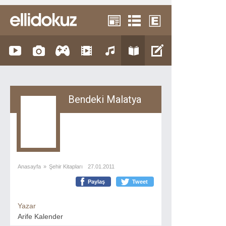
Bendeki Malatya
Anasayfa
»
Şehir Kitapları
27.01.2011
Paylaş
Tweet
Yazar
Arife Kalender