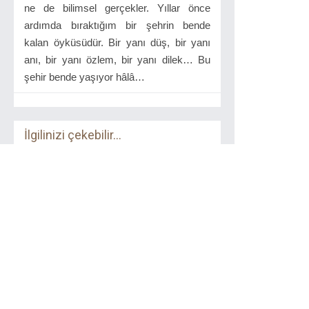
ne de bilimsel gerçekler. Yıllar önce
ardımda bıraktığım bir şehrin bende
kalan öyküsüdür. Bir yanı düş, bir yanı
anı, bir yanı özlem, bir yanı dilek… Bu
şehir bende yaşıyor hâlâ…
İlgilinizi çekebilir...
Çarlık Rusyası Yönetiminde
Kars Vilayeti
Birzamanlar Yayıncılık
2010