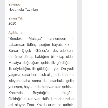
Yayınevi
Heyamola Yayınları
Yayın Yılı
2010
Açıklama
“Bendeki Malatya”; annemden -
babamdan ödünç aldığım hayatı, kızım
Burcu Çiçek Güneş’e devrederken;
ömrüme dönüp baktığım bir kitap oldu.
Malatya doğduğum şehir. İlk gördüğüm,
ilk söylediğim, ilk güldüğüm yer. On yedi
yaşıma kadar her soluk alışımda kanıma
işleyen, daha sonra da, İstanbul’a gelip
yerleşen, hayatımda hep var olan şehir…
Kanımda Beydağı’nın rüzgârı,
Göldağı’nın karı var. Hâlâ damarlarımdan
asi akıyor Fırat. Yazdıklarım ne tarihtir,