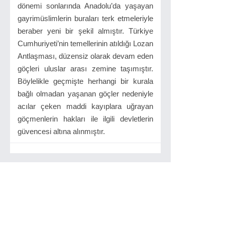
dönemi sonlarında Anadolu’da yaşayan
gayrimüslimlerin buraları terk etmeleriyle
beraber yeni bir şekil almıştır. Türkiye
Cumhuriyeti’nin temellerinin atıldığı Lozan
Antlaşması, düzensiz olarak devam eden
göçleri uluslar arası zemine taşımıştır.
Böylelikle geçmişte herhangi bir kurala
bağlı olmadan yaşanan göçler nedeniyle
acılar çeken maddi kayıplara uğrayan
göçmenlerin hakları ile ilgili devletlerin
güvencesi altına alınmıştır.
İlgilinizi çekebilir...
Öteki Mersinden Suretler
Karakutu Yayınları