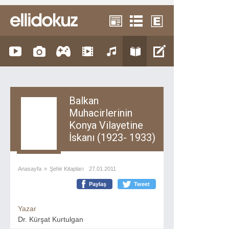
Balkan
Muhacirlerinin
Konya Vilayetine
İskanı (1923- 1933)
Anasayfa
»
Şehir Kitapları
27.01.2011
Paylaş
Tweet
Yazar
Dr. Kürşat Kurtulgan