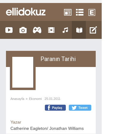
Paranın Tarihi
Anasayfa
»
Ekonomi
25.01.2011
Paylaş
Tweet
Yazar
Catherine Eagleton/ Jonathan Williams