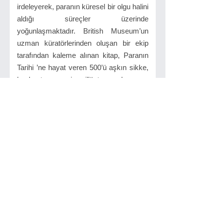
irdeleyerek, paranın küresel bir olgu halini
aldığı süreçler üzerinde
yoğunlaşmaktadır. British Museum’un
uzman küratörlerinden oluşan bir ekip
tarafından kaleme alınan kitap, Paranın
Tarihi ’ne hayat veren 500’ü aşkın sikke,
banknot resmi, illüstrasyonlar ve
haritalarla zenginleştirilmiştir.
İlgilinizi çekebilir...
Profesyonelin 66 İlkesi
İnkılab Yayınları
2009