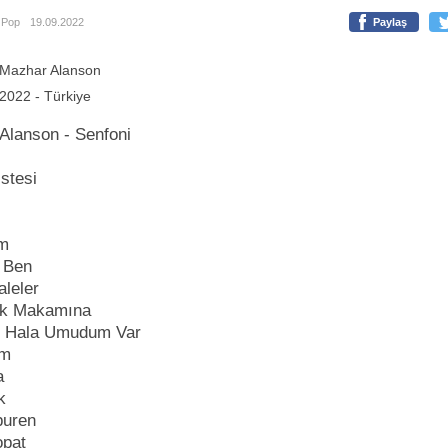
Pop
19.09.2022
Paylaş
Mazhar Alanson
2022 - Türkiye
Alanson - Senfoni
istesi
ım
u Ben
aleler
lik Makamına
m Hala Umudum Var
um
a
ak
buren
opat