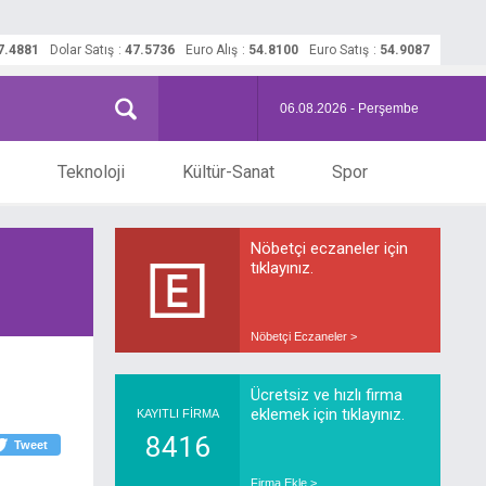
7.4881
Dolar Satış
:
47.5736
Euro Alış
:
54.8100
Euro Satış
:
54.9087
06.08.2026 - Perşembe
Teknoloji
Kültür-Sanat
Spor
Nöbetçi eczaneler için
tıklayınız.
Nöbetçi Eczaneler >
Ücretsiz ve hızlı firma
eklemek için tıklayınız.
KAYITLI FİRMA
8416
Tweet
Firma Ekle >