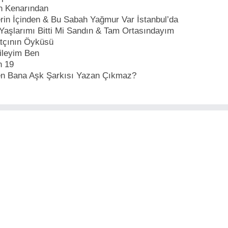
n Kenarından
erin İçinden & Bu Sabah Yağmur Var İstanbul’da
Yaşlarımı Bitti Mi Sandın & Tam Ortasındayım
tçının Öyküsü
ileyim Ben
n 19
n Bana Aşk Şarkısı Yazan Çıkmaz?
zi çekebilir...
Şarkıcı
130 BPM Kreş
Sıla
Ozan Doğulu