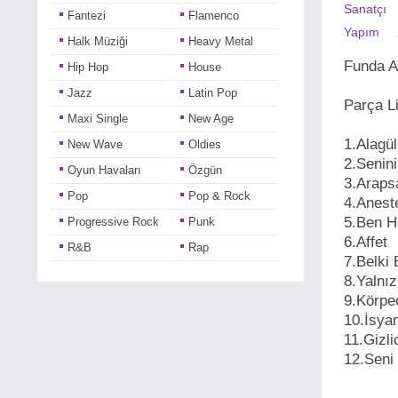
Sanatçı
Fantezi
Flamenco
Yapım
Halk Müziği
Heavy Metal
Funda A
Hip Hop
House
Jazz
Latin Pop
Parça L
Maxi Single
New Age
1.Alagü
New Wave
Oldies
2.Seni
Oyun Havaları
Özgün
3.Araps
Pop
Pop & Rock
4.Anest
5.Ben 
Progressive Rock
Punk
6.Affet
R&B
Rap
7.Belki
Reggae
Rock
8.Yalnı
Rock & Roll
Sanat Müziği
9.Körpe
10.İsya
Single
Soul
11.Gizl
Soundtrack
Sufi
12.Seni
Şiir
Tango