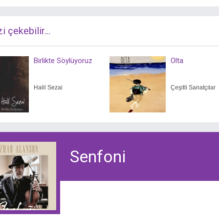
zi çekebilir...
Birlikte Söylüyoruz
Olta
Halil Sezai
Çeşitli Sanatçılar
Senfoni