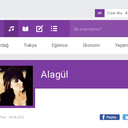
Dolar Alış
:
4
rdağ
Trakya
Eğlence
Ekonomi
Yaşam
Alagül
Pop
19.09.2022
Paylaş