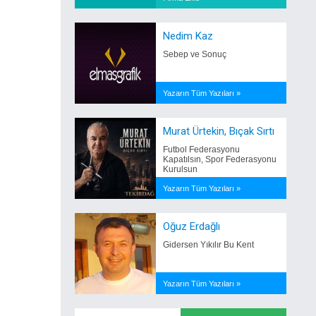
Nedim Kaz
Sebep ve Sonuç
Yazarın Tüm Yazıları »
Murat Ürtekin, Bıçak Sırtı
Futbol Federasyonu
Kapatılsın, Spor Federasyonu
Kurulsun
Yazarın Tüm Yazıları »
Oğuz Erdağlı
Gidersen Yıkılır Bu Kent
Yazarın Tüm Yazıları »