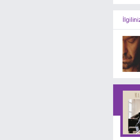
Tasavvuf
Trance
Türkçe Folk
Türkçe Rock
İlgilini
World Music