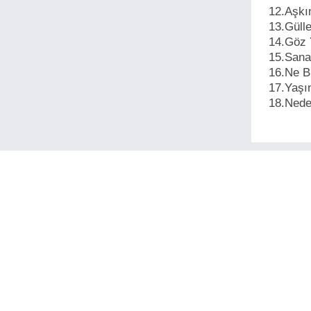
12.Aşkı
13.Güll
14.Göz 
15.Sana
16.Ne B
17.Yaşı
18.Nede
İlgilini