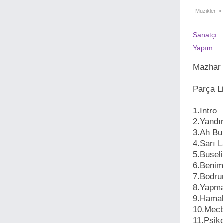
Müzikler
»
Sanatçı
Yapım
Mazhar 
Parça L
1.Intro
2.Yand
3.Ah B
4.Sarı L
5.Buse
6.Beni
7.Bodr
8.Yapm
9.Ham
10.Mec
11.Psik