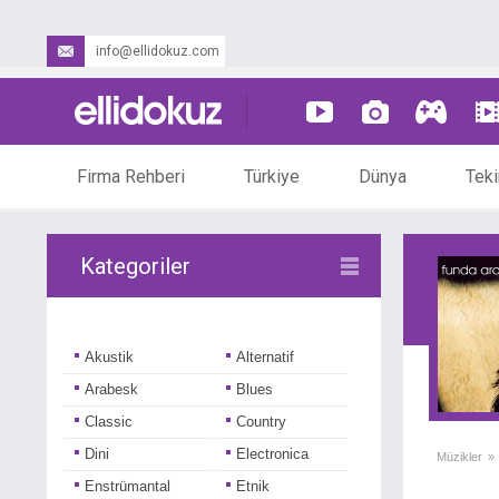
info@ellidokuz.com
Firma Rehberi
Türkiye
Dünya
Teki
Kategoriler
Akustik
Alternatif
Arabesk
Blues
Classic
Country
Dini
Electronica
Müzikler
»
Enstrümantal
Etnik