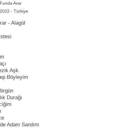
Funda Arar
2022 - Türkiye
rar - Alagül
istesi
l
nim
açı
ezik Aşk
Hep Böyleyim
 Birgün
zlık Durağı
ciğim
n
ice
 de Adam Sandım