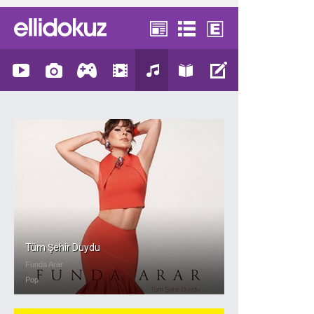
Tüm Şehir Duydu
Funda Arar
Pop