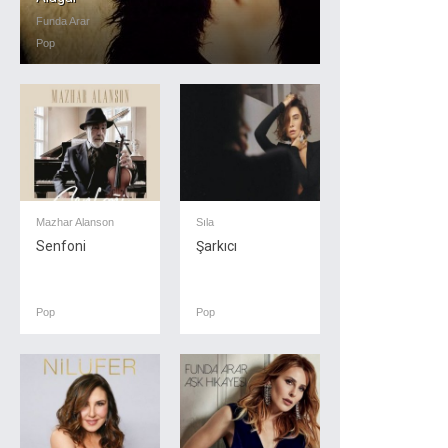
Funda Arar
Pop
Mazhar Alanson
Sıla
Senfoni
Şarkıcı
Pop
Pop