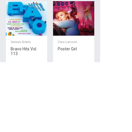
Various Artists
Zara Larsson
Bravo Hits Vol.
Poster Girl
113
Pop
Pop
Demi Lovato
Dua Lipa
Dancing With
Future Nostalgia