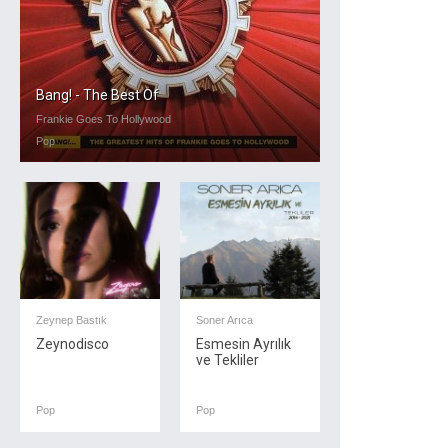
Bang! - The Best Of
Frankie Goes To Hollywood
Pop
Zeynep Bastık
Soner Arıca
Zeynodisco
Esmesin Ayrılık
ve Tekliler
Pop
Pop