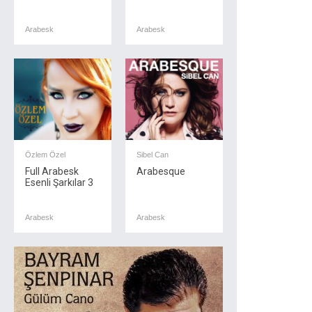
Arabesk
Arabesk
Özlem Özel
Sibel Can
Full Arabesk
Arabesque
Esenli Şarkılar 3
Arabesk
Arabesk