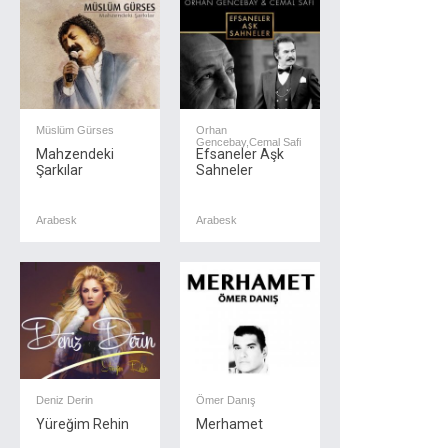
Müslüm Gürses
Orhan
Gencebay,Cemal Safi
Mahzendeki
Efsaneler Aşk
Şarkılar
Sahneler
Arabesk
Arabesk
Deniz Derin
Ömer Danış
Yüreğim Rehin
Merhamet