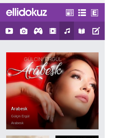
Arabesk
Gülçin Ergül
Arabesk