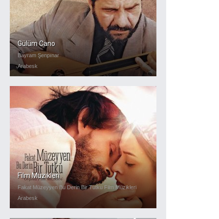
Gülüm Cano
Bayram Şenpınar
Arabesk
Film Müzikleri
Fakat Müzeyyen Bu Derin Bir Tutku Film Müzikleri
Arabesk