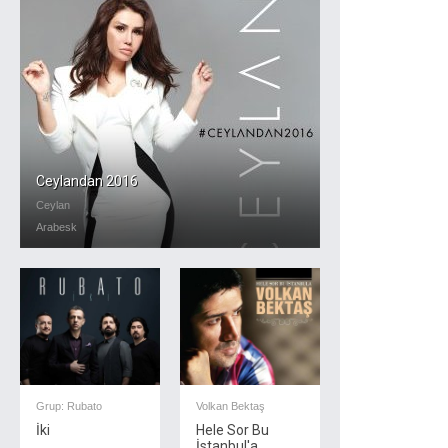
Ceylandan 2016
Ceylan
Arabesk
Grup: Rubato
Volkan Bektaş
İki
Hele Sor Bu
İstanbul'a