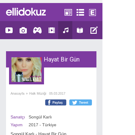
Hayat Bir Gün
Anasayfa
»
Halk Müziği
05.03.2017
Paylaş
Tweet
Sanatçı
Songül Karlı
Yapım
2017 - Türkiye
Songül Karlı - Hayat Bir Gün