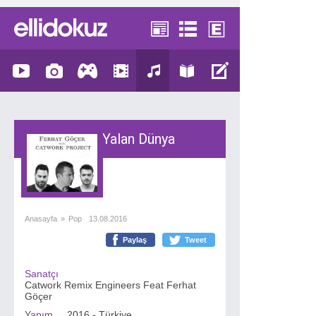
Yalan Dünya
Anasayfa
»
Pop
13.08.2016
Paylaş
Tweet
Sanatçı
Catwork Remix Engineers Feat Ferhat
Göçer
Yapım
2016 - Türkiye