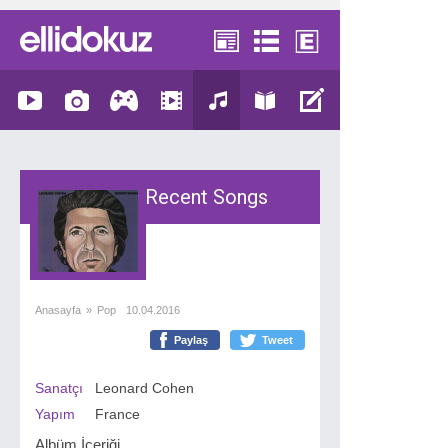
Recent Songs
Anasayfa
»
Pop
10.04.2016
Paylaş
Tweet
Sanatçı
Leonard Cohen
Yapım
France
Albüm İçeriği