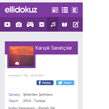
Karışık Sanatçılar
Anasayfa
»
Pop
09.03.2017
Paylaş
Tweet
Sanatçı
Şiirlerden Şarkılara
Yapım
2014 - Türkiye
Işığın Yansıması - Pırpırlı Şiir