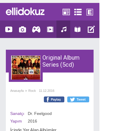
Original Album
Series (5cd)
Anasayfa
»
Rock
11.12.2016
Paylaş
Tweet
Sanatçı
Dr. Feelgood
Yapım
2016
İçinde Yer Alan Albümler