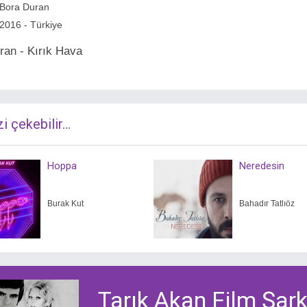
Bora Duran
2016 - Türkiye
ran - Kırık Hava
zi çekebilir...
Hoppa
Neredesin
Burak Kut
Bahadır Tatlıöz
Tarık Akan Film Şarkı