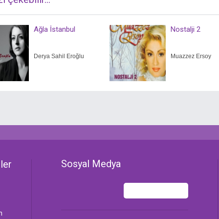
Ağla İstanbul
Nostalji 2
Derya Sahil Eroğlu
Muazzez Ersoy
Sosyal Medya
ler
n