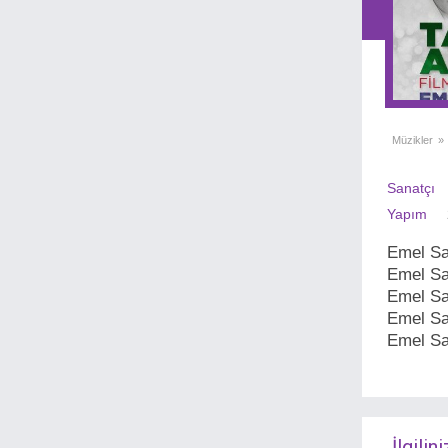
Tasavvuf
Trance
Türkçe Folk
Türkçe Rock
World Music
Müzikler
»
Sanatçı
Yapım
Emel Sa
Emel Say
Emel Sa
Emel Sa
Emel Say
İlgilini