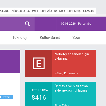
7.5055
Dolar Satış
:
47.5911
Euro Alış
:
54.8356
Euro Satış
:
54.9344
06.08.2026 - Perşembe
Teknoloji
Kültür-Sanat
Spor
Nöbetçi eczaneler için
tıklayınız.
Nöbetçi Eczaneler >
Ücretsiz ve hızlı firma
eklemek için tıklayınız.
KAYITLI FİRMA
8416
Tweet
Firma Ekle >