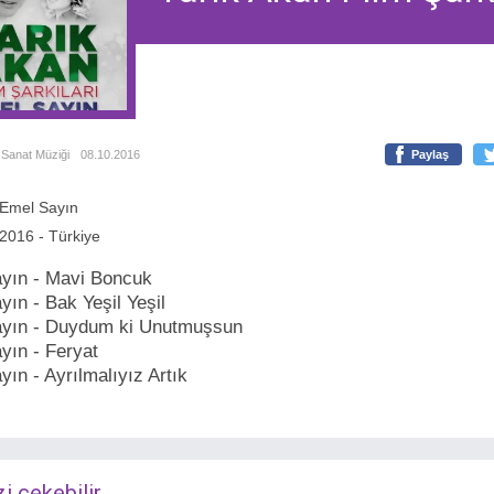
Sanat Müziği
08.10.2016
Paylaş
Emel Sayın
2016 - Türkiye
yın - Mavi Boncuk
ın - Bak Yeşil Yeşil
yın - Duydum ki Unutmuşsun
yın - Feryat
ın - Ayrılmalıyız Artık
zi çekebilir...