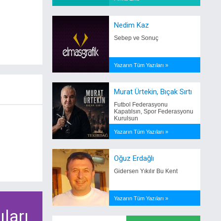
Nedim Kaz
Sebep ve Sonuç
Yazarın Tüm Yazıları »
Murat Ürtekin, Bıçak Sırtı
Futbol Federasyonu
Kapatılsın, Spor Federasyonu
Kurulsun
Yazarın Tüm Yazıları »
Oğuz Erdağlı
Gidersen Yıkılır Bu Kent
Yazarın Tüm Yazıları »
ları