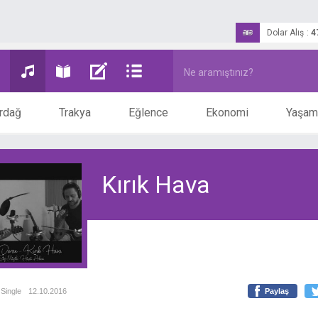
Dolar Alış
:
4
rdağ
Trakya
Eğlence
Ekonomi
Yaşam
Kırık Hava
Single
12.10.2016
Paylaş