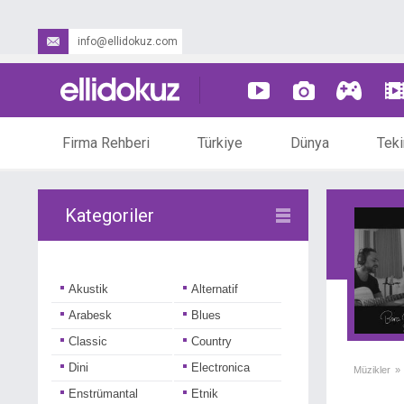
info@ellidokuz.com
Firma Rehberi
Türkiye
Dünya
Teki
Kategoriler
Akustik
Alternatif
Arabesk
Blues
Classic
Country
Dini
Electronica
Müzikler
»
Enstrümantal
Etnik