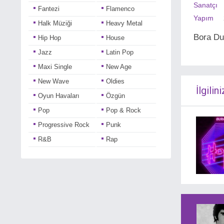
Sanatçı
Fantezi
Flamenco
Yapım
Halk Müziği
Heavy Metal
Bora Du
Hip Hop
House
Jazz
Latin Pop
Maxi Single
New Age
New Wave
Oldies
İlgilini
Oyun Havaları
Özgün
Pop
Pop & Rock
Progressive Rock
Punk
R&B
Rap
Reggae
Rock
Rock & Roll
Sanat Müziği
Single
Soul
Soundtrack
Sufi
Şiir
Tango